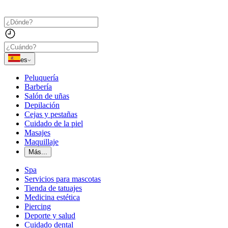
es
Peluquería
Barbería
Salón de uñas
Depilación
Cejas y pestañas
Cuidado de la piel
Masajes
Maquillaje
Más...
Spa
Servicios para mascotas
Tienda de tatuajes
Medicina estética
Piercing
Deporte y salud
Cuidado dental