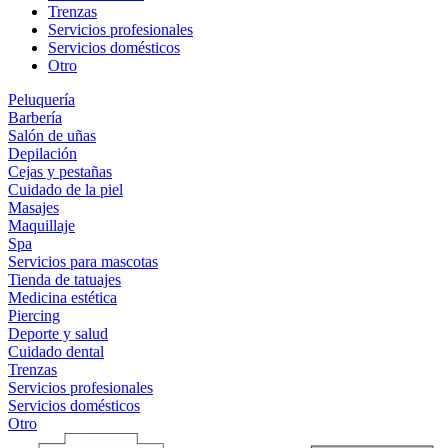
Trenzas
Servicios profesionales
Servicios domésticos
Otro
Peluquería
Barbería
Salón de uñas
Depilación
Cejas y pestañas
Cuidado de la piel
Masajes
Maquillaje
Spa
Servicios para mascotas
Tienda de tatuajes
Medicina estética
Piercing
Deporte y salud
Cuidado dental
Trenzas
Servicios profesionales
Servicios domésticos
Otro