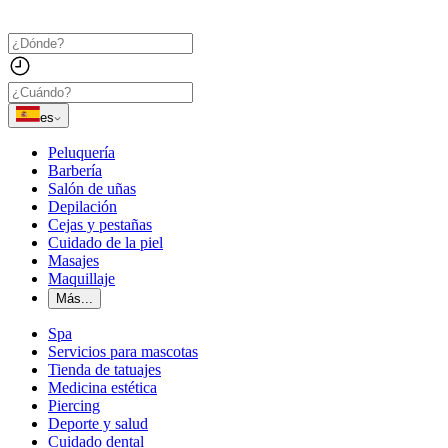
es
Peluquería
Barbería
Salón de uñas
Depilación
Cejas y pestañas
Cuidado de la piel
Masajes
Maquillaje
Más...
Spa
Servicios para mascotas
Tienda de tatuajes
Medicina estética
Piercing
Deporte y salud
Cuidado dental