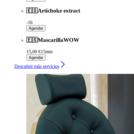
🇪🇸Artichoke extract
-
1h
Agendar
🇪🇸MascarillaWOW
15,00 €
15min
Agendar
Descubrir más servicios