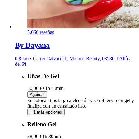
5.0
60 reseñas
By Dayana
0,8 km • Carrer Calvari 21, Monma Beauty, 03580, l'Alfàs
del Pi
Uñas De Gel
50,00 €+
1h 45min
Agendar
Se colocan tips largo a elección y se refuerza con gel y
finaliza con un esmaltado liso.
+ 1 más opciones
Relleno Gel
38,00 €
1h 30min