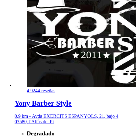
4.9
244 reseñas
Yony Barber Style
0,9 km • Avda EXERCITS ESPANYOLS, 21, bajo 4,
03580, l'Alfàs del Pi
Degradado