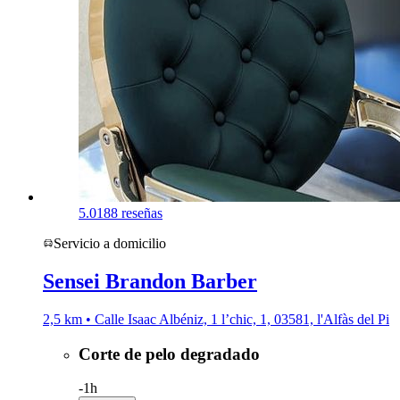
5.0
188 reseñas
Servicio a domicilio
Sensei Brandon Barber
2,5 km • Calle Isaac Albéniz, 1 l’chic, 1, 03581, l'Alfàs del Pi
Corte de pelo degradado
-
1h