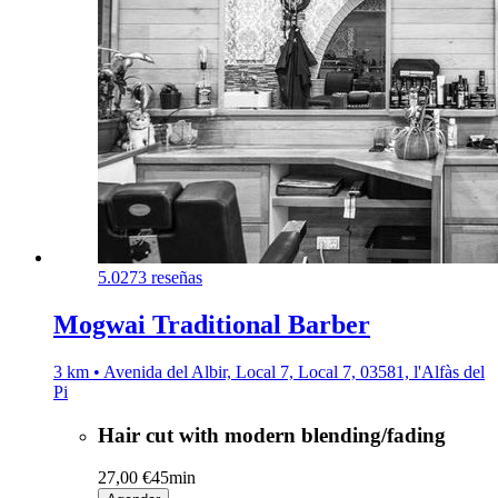
5.0
273 reseñas
Mogwai Traditional Barber
3 km • Avenida del Albir, Local 7, Local 7, 03581, l'Alfàs del
Pi
Hair cut with modern blending/fading
27,00 €
45min