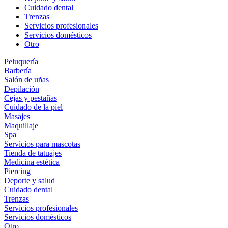
Cuidado dental
Trenzas
Servicios profesionales
Servicios domésticos
Otro
Peluquería
Barbería
Salón de uñas
Depilación
Cejas y pestañas
Cuidado de la piel
Masajes
Maquillaje
Spa
Servicios para mascotas
Tienda de tatuajes
Medicina estética
Piercing
Deporte y salud
Cuidado dental
Trenzas
Servicios profesionales
Servicios domésticos
Otro