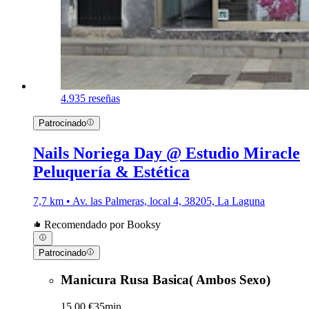
4.9
35 reseñas
Patrocinado
Nails Noriega Day @ Estudio Miracle
Peluquería & Estética
7,7 km • Av. las Palmeras, local 4, 38205, La Laguna
Recomendado por Booksy
Patrocinado
Manicura Rusa Basica( Ambos Sexo)
15,00 €
35min