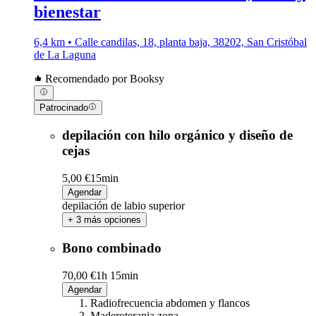
bienestar
6,4 km • Calle candilas, 18, planta baja, 38202, San Cristóbal
de La Laguna
Recomendado por Booksy
Patrocinado
depilación con hilo orgánico y diseño de
cejas
5,00 €
15min
Agendar
depilación de labio superior
+ 3 más opciones
Bono combinado
70,00 €
1h 15min
Agendar
Radiofrecuencia abdomen y flancos
Maderoterapia zona