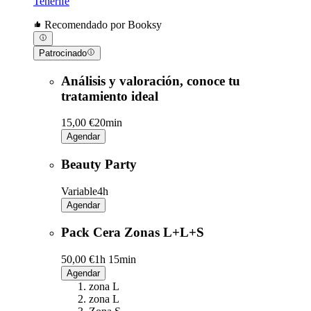
Tenerife
Recomendado por Booksy
Patrocinado
Análisis y valoración, conoce tu
tratamiento ideal
15,00 €
20min
Agendar
Beauty Party
Variable
4h
Agendar
Pack Cera Zonas L+L+S
50,00 €
1h 15min
Agendar
zona L
zona L