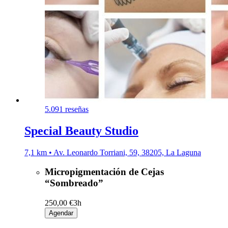
5.0
91 reseñas
Special Beauty Studio
7,1 km • Av. Leonardo Torriani, 59, 38205, La Laguna
Micropigmentación de Cejas
“Sombreado”
250,00 €
3h
Agendar