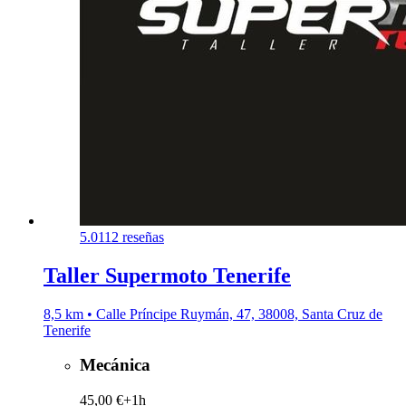
5.0
112 reseñas
Taller Supermoto Tenerife
8,5 km • Calle Príncipe Ruymán, 47, 38008, Santa Cruz de
Tenerife
Mecánica
45,00 €+
1h