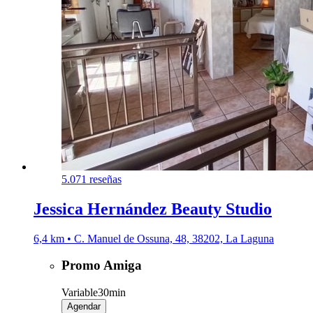
5.0
71 reseñas
Jessica Hernández Beauty Studio
6,4 km • C. Manuel de Ossuna, 48, 38202, La Laguna
Promo Amiga
Variable
30min
Agendar