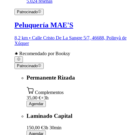
5.0
24 reseñas
Patrocinado
Peluquería MAE'S
8,2 km • Calle Cristo De La Sangre 5/7, 46688, Polinyà de
Xúquer
Recomendado por Booksy
Patrocinado
Permanente Rizada
Complementos
35,00 €+
3h
Agendar
Laminado Capital
150,00 €
3h 30min
Agendar