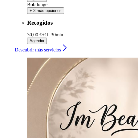
Bob longe
+ 3 más opciones
Recogidos
30,00 €+
1h 30min
Agendar
Descubrir más servicios