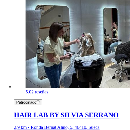
5.0
2 reseñas
Patrocinado
HAIR LAB BY SILVIA SERRANO
2,9 km • Ronda Bernat Aliño, 5, 46410, Sueca