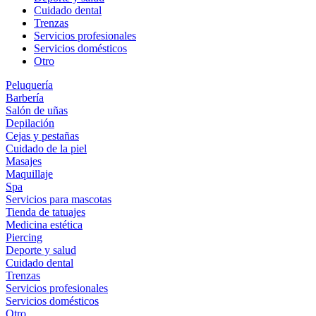
Cuidado dental
Trenzas
Servicios profesionales
Servicios domésticos
Otro
Peluquería
Barbería
Salón de uñas
Depilación
Cejas y pestañas
Cuidado de la piel
Masajes
Maquillaje
Spa
Servicios para mascotas
Tienda de tatuajes
Medicina estética
Piercing
Deporte y salud
Cuidado dental
Trenzas
Servicios profesionales
Servicios domésticos
Otro