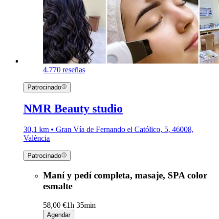
4.7
70 reseñas
Patrocinado
NMR Beauty studio
30,1 km • Gran Vía de Fernando el Católico, 5, 46008,
València
Patrocinado
Maní y pedí completa, masaje, SPA color
esmalte
58,00 €
1h 35min
Agendar