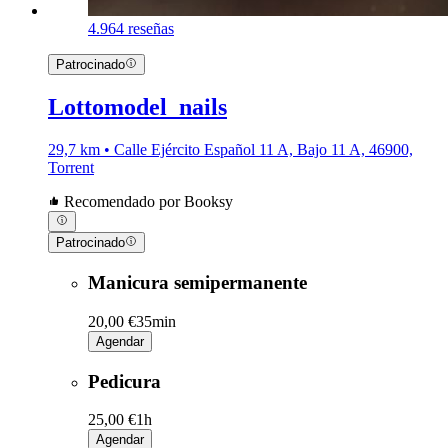
4.9
64 reseñas
Patrocinado
Lottomodel_nails
29,7 km • Calle Ejército Español 11 A, Bajo 11 A, 46900,
Torrent
Recomendado por Booksy
Patrocinado
Manicura semipermanente
20,00 €
35min
Agendar
Pedicura
25,00 €
1h
Agendar