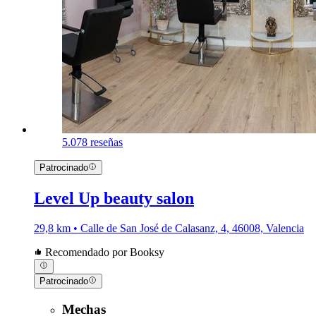
5.0
78 reseñas
Patrocinado
Level Up beauty salon
29,8 km • Calle de San José de Calasanz, 4, 46008, Valencia
Recomendado por Booksy
Patrocinado
Mechas