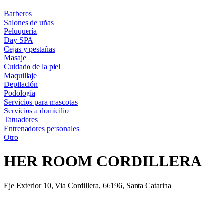
Barberos
Salones de uñas
Peluquería
Day SPA
Cejas y pestañas
Masaje
Cuidado de la piel
Maquillaje
Depilación
Podología
Servicios para mascotas
Servicios a domicilio
Tatuadores
Entrenadores personales
Otro
HER ROOM CORDILLERA
Eje Exterior 10, Via Cordillera, 66196, Santa Catarina