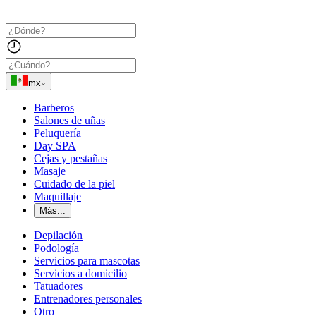
mx
Barberos
Salones de uñas
Peluquería
Day SPA
Cejas y pestañas
Masaje
Cuidado de la piel
Maquillaje
Más...
Depilación
Podología
Servicios para mascotas
Servicios a domicilio
Tatuadores
Entrenadores personales
Otro