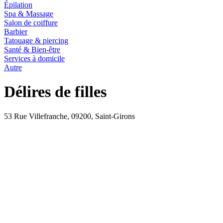
Épilation
Spa & Massage
Salon de coiffure
Barbier
Tatouage & piercing
Santé & Bien-être
Services à domicile
Autre
Délires de filles
53 Rue Villefranche, 09200, Saint-Girons