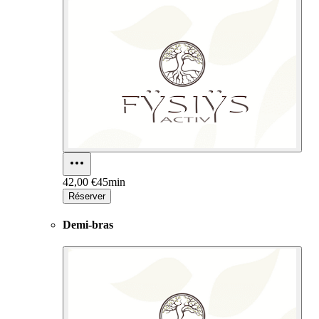
42,00 €
45min
Réserver
Demi-bras