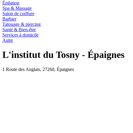
Épilation
Spa & Massage
Salon de coiffure
Barbier
Tatouage & piercing
Santé & Bien-être
Services à domicile
Autre
L'institut du Tosny - Épaignes
1 Route des Anglais, 27260, Épaignes