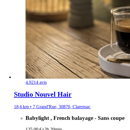
4.9
214 avis
Studio Nouvel Hair
18,6 km • 7 Grand'Rue, 30870, Clarensac
Babylight , French balayage - Sans coupe
125,00 €+
2h 20min