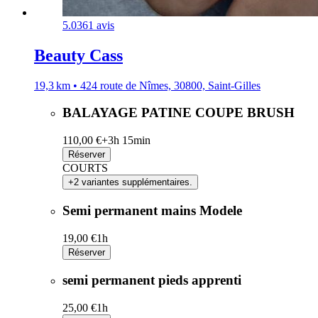
5.0
361 avis
Beauty Cass
19,3 km • 424 route de Nîmes, 30800, Saint-Gilles
BALAYAGE PATINE COUPE BRUSH
110,00 €+
3h 15min
Réserver
COURTS
+2 variantes supplémentaires.
Semi permanent mains Modele
19,00 €
1h
Réserver
semi permanent pieds apprenti
25,00 €
1h