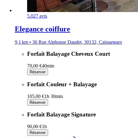
5.0
27 avis
Elegance coiffure
9,1 km • 36 Rue Alphonse Daudet, 30132, Caissargues
Forfait Balayage Cheveux Court
70,00 €
40min
Réserver
Forfait Couleur + Balayage
105,00 €
1h 30min
Réserver
Forfait Balayage Signature
90,00 €
1h
Réserver