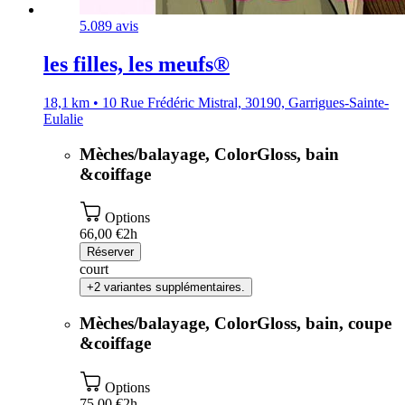
5.0
89 avis
les filles, les meufs®️
18,1 km • 10 Rue Frédéric Mistral, 30190, Garrigues-Sainte-
Eulalie
Mèches/balayage, ColorGloss, bain
&coiffage
Options
66,00 €
2h
Réserver
court
+2 variantes supplémentaires.
Mèches/balayage, ColorGloss, bain, coupe
&coiffage
Options
75,00 €
2h