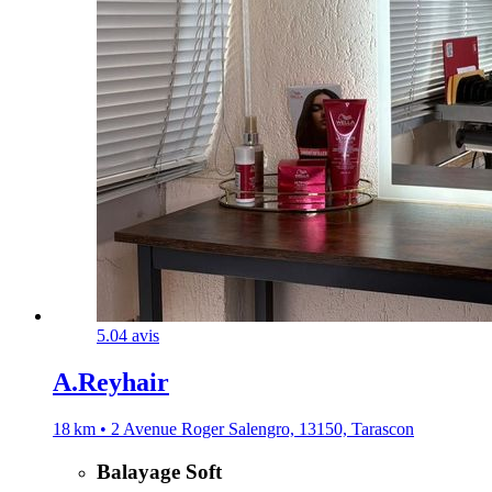
5.0
4 avis
A.Reyhair
18 km • 2 Avenue Roger Salengro, 13150, Tarascon
Balayage Soft