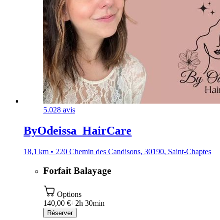
5.0
28 avis
ByOdeissa_HairCare
18,1 km • 220 Chemin des Candisons, 30190, Saint-Chaptes
Forfait Balayage
Options
140,00 €+
2h 30min
Réserver