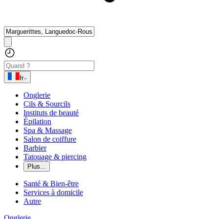
fr
Onglerie
Cils & Sourcils
Instituts de beauté
Épilation
Spa & Massage
Salon de coiffure
Barbier
Tatouage & piercing
Plus...
Santé & Bien-être
Services à domicile
Autre
Onglerie