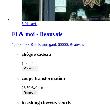
5.0
11 avis
El & moi - Beauvais
12,6 km • 3 Rue Beauregard, 60000, Beauvais
chèque cadeau
1,00 €
5min
Réserver
coupe transformation
26,50 €
40min
Réserver
brushing cheveux courts