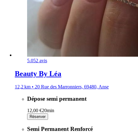
5.0
52 avis
Beauty By Léa
12,2 km • 20 Rue des Marronniers, 69480, Anse
Dépose semi permanent
12,00 €
20min
Réserver
Semi Permanent Renforcé