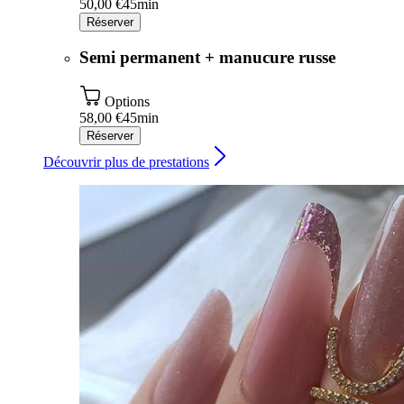
50,00 €
45min
Réserver
Semi permanent + manucure russe
Options
58,00 €
45min
Réserver
Découvrir plus de prestations