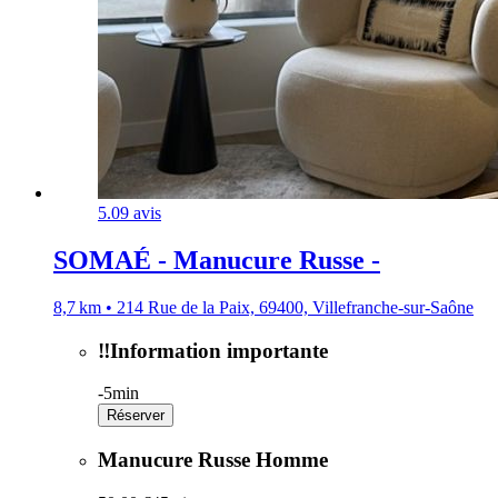
5.0
9 avis
SOMAÉ - Manucure Russe -
8,7 km • 214 Rue de la Paix, 69400, Villefranche-sur-Saône
‼️Information importante
-
5min
Réserver
Manucure Russe Homme