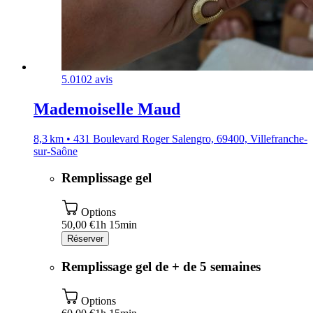
5.0
102 avis
Mademoiselle Maud
8,3 km • 431 Boulevard Roger Salengro, 69400, Villefranche-
sur-Saône
Remplissage gel
Options
50,00 €
1h 15min
Réserver
Remplissage gel de + de 5 semaines
Options