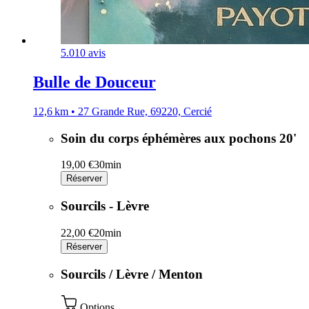
5.0
10 avis
Bulle de Douceur
12,6 km • 27 Grande Rue, 69220, Cercié
Soin du corps éphémères aux pochons 20'
19,00 €
30min
Réserver
Sourcils - Lèvre
22,00 €
20min
Réserver
Sourcils / Lèvre / Menton
Options