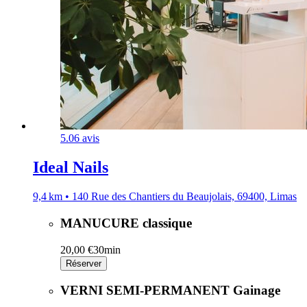
5.0
6 avis
Ideal Nails
9,4 km • 140 Rue des Chantiers du Beaujolais, 69400, Limas
MANUCURE classique
20,00 €
30min
Réserver
VERNI SEMI-PERMANENT Gainage