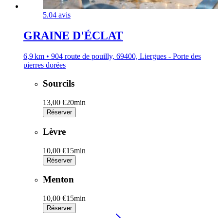
5.0
4 avis
GRAINE D'ÉCLAT
6,9 km • 904 route de pouilly, 69400, Liergues - Porte des
pierres dorées
Sourcils
13,00 €
20min
Réserver
Lèvre
10,00 €
15min
Réserver
Menton
10,00 €
15min
Réserver