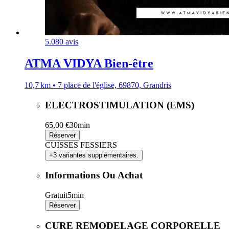
5.0
80 avis
ATMA VIDYA Bien-être
10,7 km • 7 place de l'église, 69870, Grandris
ELECTROSTIMULATION (EMS)
65,00 €
30min
Réserver
CUISSES FESSIERS
+3 variantes supplémentaires.
Informations Ou Achat
Gratuit
5min
Réserver
CURE REMODELAGE CORPORELLE