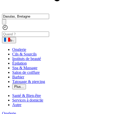
fr
Onglerie
Cils & Sourcils
Instituts de beauté
Épilation
Spa & Massage
Salon de coiffure
Barbier
Tatouage & piercing
Plus...
Santé & Bien-être
Services à domicile
Autre
Onglerie