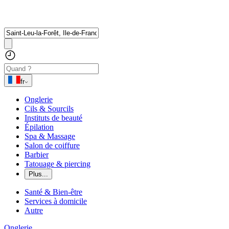
fr
Onglerie
Cils & Sourcils
Instituts de beauté
Épilation
Spa & Massage
Salon de coiffure
Barbier
Tatouage & piercing
Plus...
Santé & Bien-être
Services à domicile
Autre
Onglerie