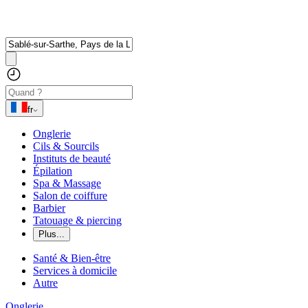
fr
Onglerie
Cils & Sourcils
Instituts de beauté
Épilation
Spa & Massage
Salon de coiffure
Barbier
Tatouage & piercing
Plus...
Santé & Bien-être
Services à domicile
Autre
Onglerie