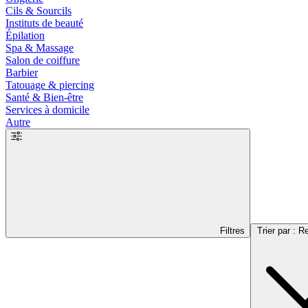
Cils & Sourcils
Instituts de beauté
Épilation
Spa & Massage
Salon de coiffure
Barbier
Tatouage & piercing
Santé & Bien-être
Services à domicile
Autre
Filtres