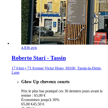
4.8
36 avis
Roberto Stari - Tassin
17,6 km • 73 Avenue Victor Hugo, 69160, Tassin-la-Demi-
Lune
Glow Up cheveux courts
Prix le plus bas pratiqué ces 30 derniers jours avant la
remise : 65,00 €
Économisez jusqu'à 30%
65,00 €
45,50 €