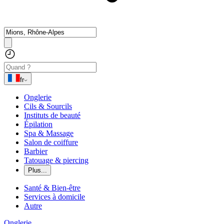
fr
Onglerie
Cils & Sourcils
Instituts de beauté
Épilation
Spa & Massage
Salon de coiffure
Barbier
Tatouage & piercing
Plus...
Santé & Bien-être
Services à domicile
Autre
Onglerie