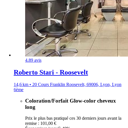
4.8
9 avis
Roberto Stari - Roosevelt
14,6 km • 20 Cours Franklin Roosevelt, 69006, Lyon, Lyon
6ème
Coloration/Forfait Glow-color cheveux
long
Prix le plus bas pratiqué ces 30 derniers jours avant la
remise : 101,00 €