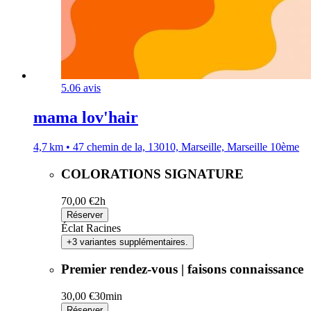
5.0
6 avis
mama lov'hair
4,7 km • 47 chemin de la, 13010, Marseille, Marseille 10ème
COLORATIONS SIGNATURE
70,00 €
2h
Réserver
Éclat Racines
+3 variantes supplémentaires.
Premier rendez-vous | faisons connaissance
30,00 €
30min
Réserver