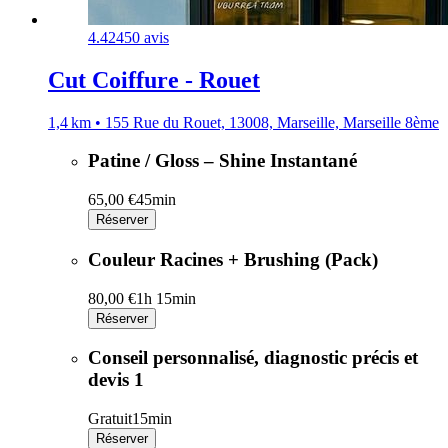
4.4
2450 avis
Cut Coiffure - Rouet
1,4 km • 155 Rue du Rouet, 13008, Marseille, Marseille 8ème
Patine / Gloss – Shine Instantané
65,00 €
45min
Réserver
Couleur Racines + Brushing (Pack)
80,00 €
1h 15min
Réserver
Conseil personnalisé, diagnostic précis et
devis 1
Gratuit
15min
Réserver