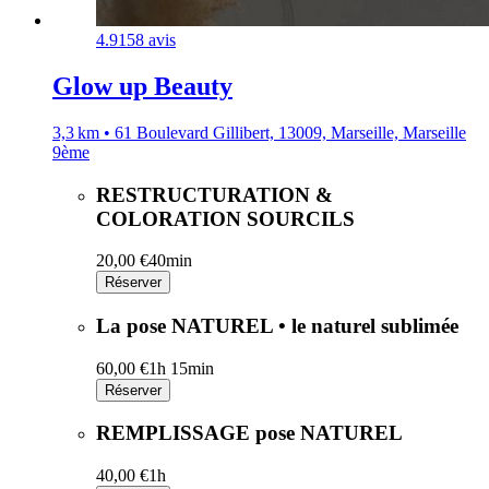
4.9
158 avis
Glow up Beauty
3,3 km • 61 Boulevard Gillibert, 13009, Marseille, Marseille
9ème
RESTRUCTURATION &
COLORATION SOURCILS
20,00 €
40min
Réserver
La pose NATUREL • le naturel sublimée
60,00 €
1h 15min
Réserver
REMPLISSAGE pose NATUREL
40,00 €
1h