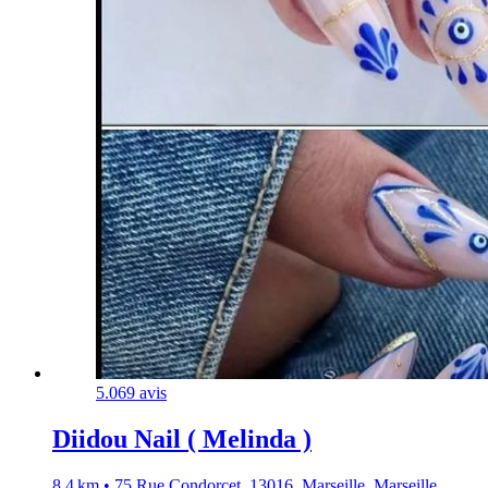
5.0
69 avis
Diidou Nail ( Melinda )
8,4 km • 75 Rue Condorcet, 13016, Marseille, Marseille