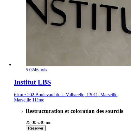
5.0
246 avis
Institut LBS
6 km • 202 Boulevard de la Valbarelle, 13011, Marseille,
Marseille 11ème
Restructuration et coloration des sourcils
25,00 €
30min
Réserver