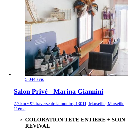
5.0
44 avis
Salon Privé - Marina Giannini
7,7 km • 95 traverse de la montre, 13011, Marseille, Marseille
11ème
COLORATION TETE ENTIERE + SOIN
REVIVAL