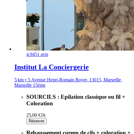
4.9
451 avis
Institut La Conciergerie
5 km • 5 Avenue Henri-Romain Boyer, 13015, Marseille,
Marseille 15ème
SOURCILS : Epilation classique ou fil +
Coloration
25,00 €
1h
Réserver
Rehaussement coreen de cils + coloration +