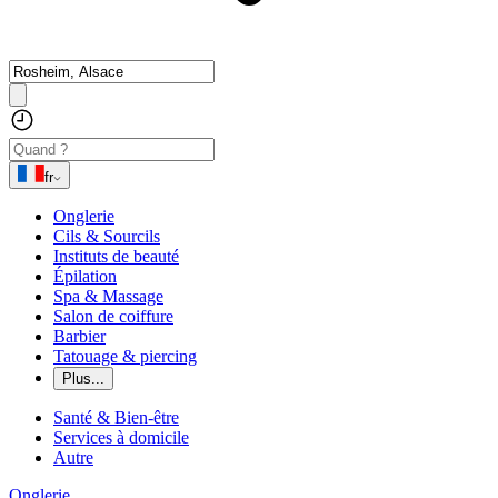
fr
Onglerie
Cils & Sourcils
Instituts de beauté
Épilation
Spa & Massage
Salon de coiffure
Barbier
Tatouage & piercing
Plus...
Santé & Bien-être
Services à domicile
Autre
Onglerie