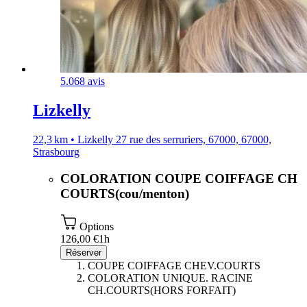
5.0
68 avis
Lizkelly
22,3 km • Lizkelly 27 rue des serruriers, 67000, 67000,
Strasbourg
COLORATION COUPE COIFFAGE CH
COURTS(cou/menton)
Options
126,00 €
1h
Réserver
COUPE COIFFAGE CHEV.COURTS
COLORATION UNIQUE. RACINE
CH.COURTS(HORS FORFAIT)