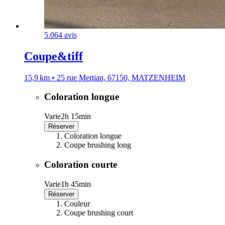
5.0
64 avis
Coupe&tiff
15,9 km • 25 rue Mertian, 67150, MATZENHEIM
Coloration longue
Varie
2h 15min
Réserver
Coloration longue
Coupe brushing long
Coloration courte
Varie
1h 45min
Réserver
Couleur
Coupe brushing court