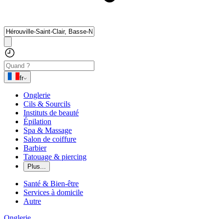
fr
Onglerie
Cils & Sourcils
Instituts de beauté
Épilation
Spa & Massage
Salon de coiffure
Barbier
Tatouage & piercing
Plus...
Santé & Bien-être
Services à domicile
Autre
Onglerie