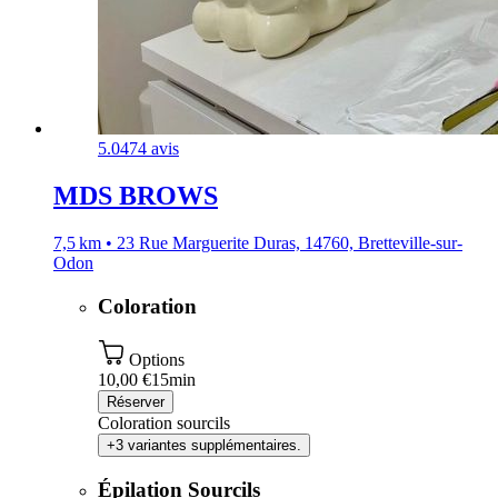
5.0
474 avis
MDS BROWS
7,5 km • 23 Rue Marguerite Duras, 14760, Bretteville-sur-
Odon
Coloration
Options
10,00 €
15min
Réserver
Coloration sourcils
+3 variantes supplémentaires.
Épilation Sourcils