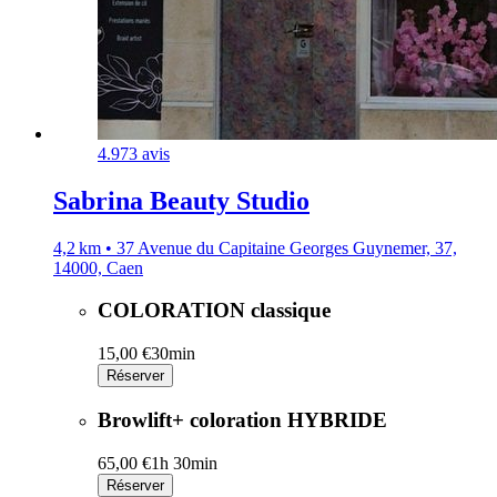
4.9
73 avis
Sabrina Beauty Studio
4,2 km • 37 Avenue du Capitaine Georges Guynemer, 37,
14000, Caen
COLORATION classique
15,00 €
30min
Réserver
Browlift+ coloration HYBRIDE
65,00 €
1h 30min
Réserver