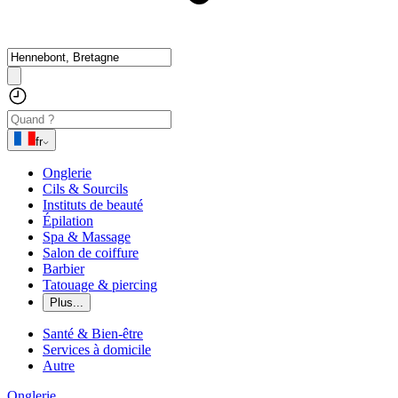
fr
Onglerie
Cils & Sourcils
Instituts de beauté
Épilation
Spa & Massage
Salon de coiffure
Barbier
Tatouage & piercing
Plus...
Santé & Bien-être
Services à domicile
Autre
Onglerie