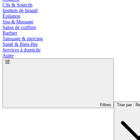
Cils & Sourcils
Instituts de beauté
Épilation
Spa & Massage
Salon de coiffure
Barbier
Tatouage & piercing
Santé & Bien-être
Services à domicile
Autre
Filtres