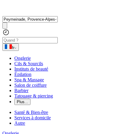
fr
Onglerie
Cils & Sourcils
Instituts de beauté
Épilation
Spa & Massage
Salon de coiffure
Barbier
Tatouage & piercing
Plus...
Santé & Bien-être
Services à domicile
Autre
Onglerie