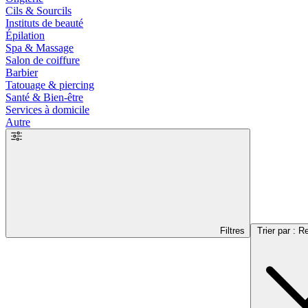
Cils & Sourcils
Instituts de beauté
Épilation
Spa & Massage
Salon de coiffure
Barbier
Tatouage & piercing
Santé & Bien-être
Services à domicile
Autre
Filtres