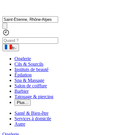
fr
Onglerie
Cils & Sourcils
Instituts de beauté
Épilation
Spa & Massage
Salon de coiffure
Barbier
Tatouage & piercing
Plus...
Santé & Bien-être
Services à domicile
Autre
Onglerie