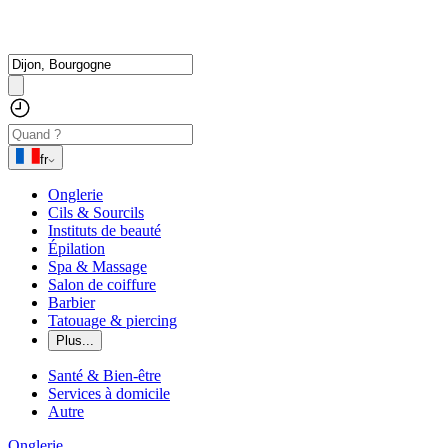
fr
Onglerie
Cils & Sourcils
Instituts de beauté
Épilation
Spa & Massage
Salon de coiffure
Barbier
Tatouage & piercing
Plus...
Santé & Bien-être
Services à domicile
Autre
Onglerie