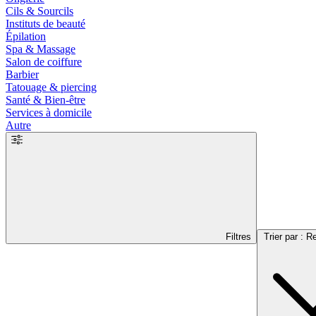
Cils & Sourcils
Instituts de beauté
Épilation
Spa & Massage
Salon de coiffure
Barbier
Tatouage & piercing
Santé & Bien-être
Services à domicile
Autre
Filtres