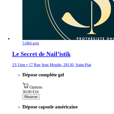
5.0
84 avis
Le Secret de Nail’istik
23,3 km • 17 Rue Jean Moulin, 28130, Saint-Piat
Dépose complète gel
Options
30,00 €
1h
Réserver
Dépose capsule américaine