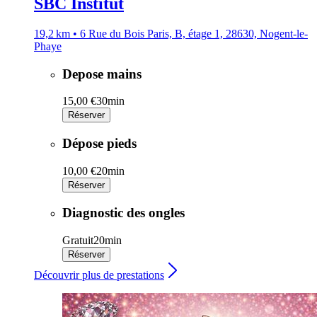
SBC Institut
19,2 km • 6 Rue du Bois Paris, B, étage 1, 28630, Nogent-le-
Phaye
Depose mains
15,00 €
30min
Réserver
Dépose pieds
10,00 €
20min
Réserver
Diagnostic des ongles
Gratuit
20min
Réserver
Découvrir plus de prestations