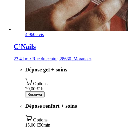
4.9
60 avis
C’Nails
23,4 km • Rue du centre, 28630, Morancez
Dépose gel + soins
Options
20,00 €
1h
Réserver
Dépose renfort + soins
Options
15,00 €
50min