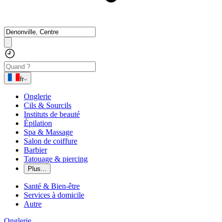
fr
Onglerie
Cils & Sourcils
Instituts de beauté
Épilation
Spa & Massage
Salon de coiffure
Barbier
Tatouage & piercing
Plus...
Santé & Bien-être
Services à domicile
Autre
Onglerie