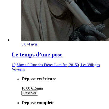
5.0
74 avis
Le temps d’une pose
19,6 km • 0 Rue des Frères Lumière, 28150, Les Villages
Vovéens
Dépose extérieure
10,00 €
15min
Réserver
Dépose complète