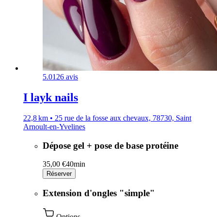
5.0
126 avis
I layk nails
22,8 km • 25 rue de la fosse aux chevaux, 78730, Saint
Arnoult-en-Yvelines
Dépose gel + pose de base protéine
35,00 €
40min
Réserver
Extension d'ongles "simple"
Options