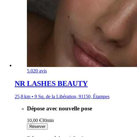
5.0
20 avis
NR LASHES BEAUTY
25,8 km • 9 Sq. de la Libération, 91150, Étampes
Dépose avec nouvelle pose
10,00 €
30min
Réserver