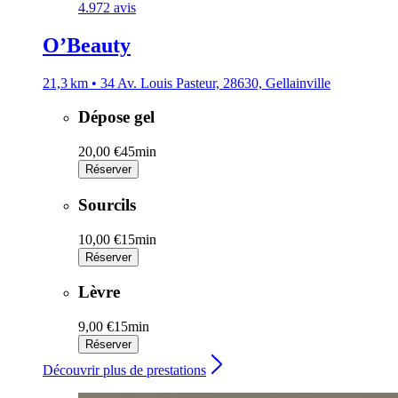
4.9
72 avis
O’Beauty
21,3 km • 34 Av. Louis Pasteur, 28630, Gellainville
Dépose gel
20,00 €
45min
Réserver
Sourcils
10,00 €
15min
Réserver
Lèvre
9,00 €
15min
Réserver
Découvrir plus de prestations