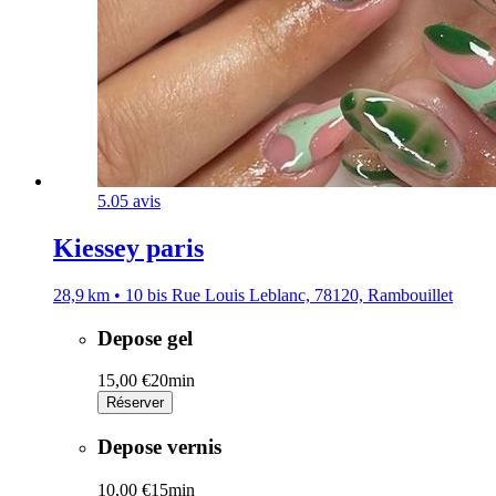
5.0
5 avis
Kiessey paris
28,9 km • 10 bis Rue Louis Leblanc, 78120, Rambouillet
Depose gel
15,00 €
20min
Réserver
Depose vernis
10,00 €
15min