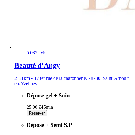
5.0
87 avis
Beauté d'Angy
21,8 km • 17 ter rue de la charonnerie, 78730, Saint-Arnoult-
en-Yvelines
Dépose gel + Soin
25,00 €
45min
Réserver
Dépose + Semi S.P