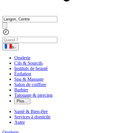
fr
Onglerie
Cils & Sourcils
Instituts de beauté
Épilation
Spa & Massage
Salon de coiffure
Barbier
Tatouage & piercing
Plus...
Santé & Bien-être
Services à domicile
Autre
Onglerie