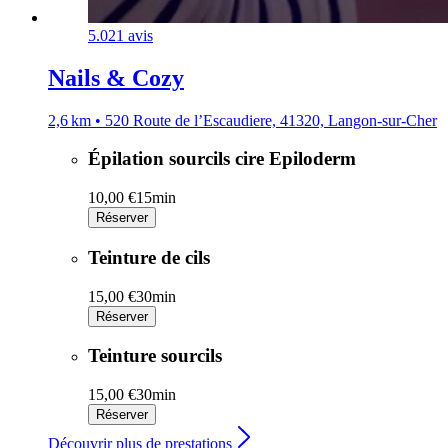
5.0
21 avis
Nails & Cozy
2,6 km • 520 Route de l’Escaudiere, 41320, Langon-sur-Cher
Épilation sourcils cire Epiloderm
10,00 €
15min
Réserver
Teinture de cils
15,00 €
30min
Réserver
Teinture sourcils
15,00 €
30min
Réserver
Découvrir plus de prestations