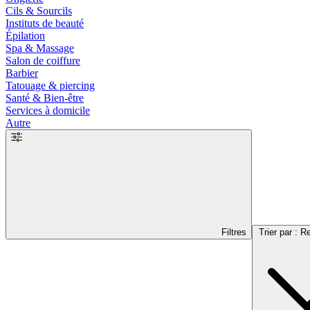
Cils & Sourcils
Instituts de beauté
Épilation
Spa & Massage
Salon de coiffure
Barbier
Tatouage & piercing
Santé & Bien-être
Services à domicile
Autre
Filtres