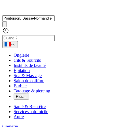
fr
Onglerie
Cils & Sourcils
Instituts de beauté
Épilation
Spa & Massage
Salon de coiffure
Barbier
Tatouage & piercing
Plus...
Santé & Bien-être
Services à domicile
Autre
Onglerie