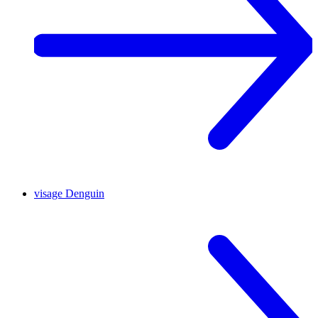
visage
Denguin