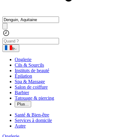
fr
Onglerie
Cils & Sourcils
Instituts de beauté
Épilation
Spa & Massage
Salon de coiffure
Barbier
Tatouage & piercing
Plus...
Santé & Bien-être
Services à domicile
Autre
Onglerie