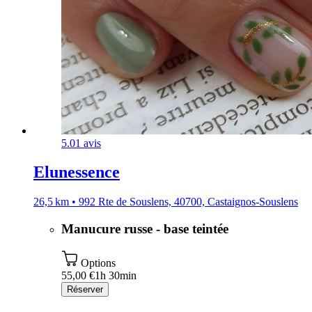
5.0
1 avis
Elunessence
26,5 km • 992 Rte de Souslens, 40700, Castaignos-Souslens
Manucure russe - base teintée
Options
55,00 €
1h 30min
Réserver