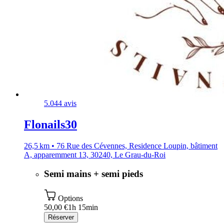
5.0
44 avis
Flonails30
26,5 km • 76 Rue des Cévennes, Residence Loupin, bâtiment
A, apparemment 13, 30240, Le Grau-du-Roi
Semi mains + semi pieds
Options
50,00 €
1h 15min
Réserver