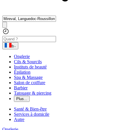
fr
Onglerie
Cils & Sourcils
Instituts de beauté
Épilation
Spa & Massage
Salon de coiffure
Barbier
Tatouage & piercing
Plus...
Santé & Bien-être
Services à domicile
Autre
Onglerie