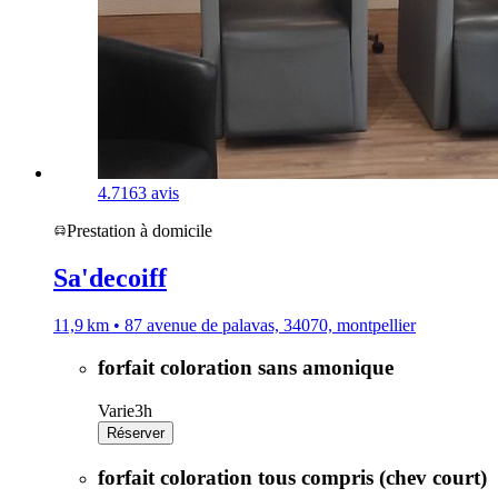
4.7
163 avis
Prestation à domicile
Sa'decoiff
11,9 km • 87 avenue de palavas, 34070, montpellier
forfait coloration sans amonique
Varie
3h
Réserver
forfait coloration tous compris (chev court)