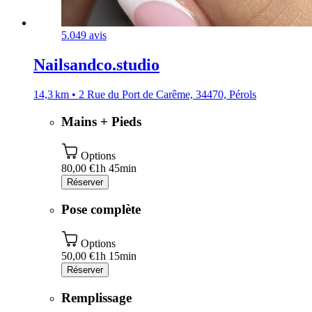
5.0
49 avis
Nailsandco.studio
14,3 km • 2 Rue du Port de Carême, 34470, Pérols
Mains + Pieds
Options
80,00 €
1h 45min
Réserver
Pose complète
Options
50,00 €
1h 15min
Réserver
Remplissage