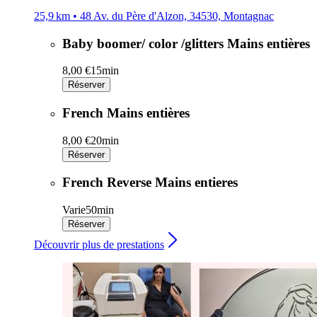
25,9 km • 48 Av. du Père d'Alzon, 34530, Montagnac
Baby boomer/ color /glitters Mains entières
8,00 €
15min
Réserver
French Mains entières
8,00 €
20min
Réserver
French Reverse Mains entieres
Varie
50min
Réserver
Découvrir plus de prestations