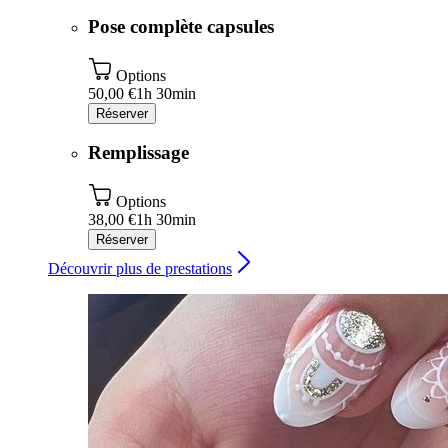
Pose complète capsules
Options
50,00 €
1h 30min
Réserver
Remplissage
Options
38,00 €
1h 30min
Réserver
Découvrir plus de prestations