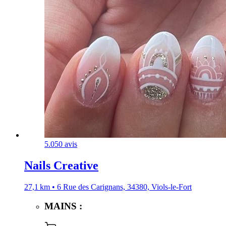
5.0
50 avis
Nails Creative
27,1 km • 6 Rue des Carignans, 34380, Viols-le-Fort
MAINS :