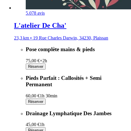
5.0
78 avis
L'atelier De Cha'
23,3 km • 19 Rue Charles Darwin, 34230, Plaissan
Pose complète mains & pieds
75,00 €+
2h
Réserver
Pieds Parfait : Callosités + Semi
Permanent
60,00 €
1h 30min
Réserver
Drainage Lymphatique Des Jambes
45,00 €
1h
Réserver