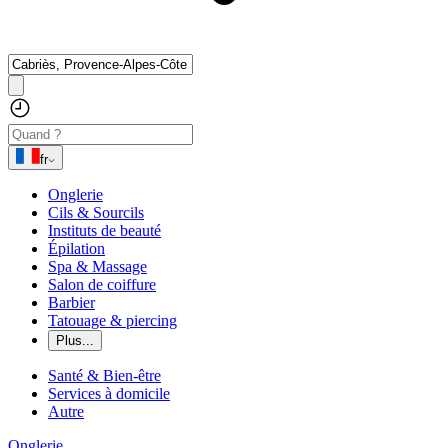
fr
Onglerie
Cils & Sourcils
Instituts de beauté
Épilation
Spa & Massage
Salon de coiffure
Barbier
Tatouage & piercing
Plus...
Santé & Bien-être
Services à domicile
Autre
Onglerie