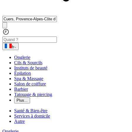
fr
Onglerie
Cils & Sourcils
Instituts de beauté
Épilation
Spa & Massage
Salon de coiffure
Barbier
Tatouage & piercing
Plus...
Santé & Bien-être
Services à domicile
Autre
Onglerie