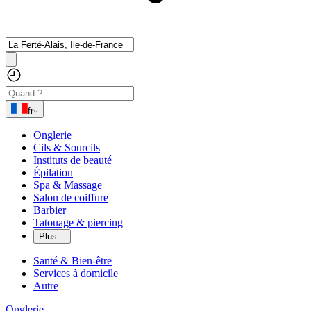
fr
Onglerie
Cils & Sourcils
Instituts de beauté
Épilation
Spa & Massage
Salon de coiffure
Barbier
Tatouage & piercing
Plus...
Santé & Bien-être
Services à domicile
Autre
Onglerie