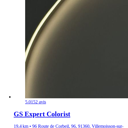
5.0
152 avis
GS Expert Colorist
19,4 km • 96 Route de Corbeil, 96, 91360, Villemoisson-sur-