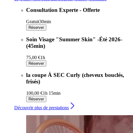
Consultation Experte - Offerte
Gratuit
30min
Réserver
Soin Visage "Summer Skin" -Été 2026-
(45min)
75,00 €
1h
Réserver
la coupe À SEC Curly (cheveux bouclés,
frisés)
100,00 €
1h 15min
Réserver
Découvrir plus de prestations