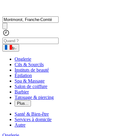
fr
Onglerie
Cils & Sourcils
Instituts de beauté
Épilation
Spa & Massage
Salon de coiffure
Barbier
Tatouage & piercing
Plus...
Santé & Bien-être
Services à domicile
Autre
Onglerie