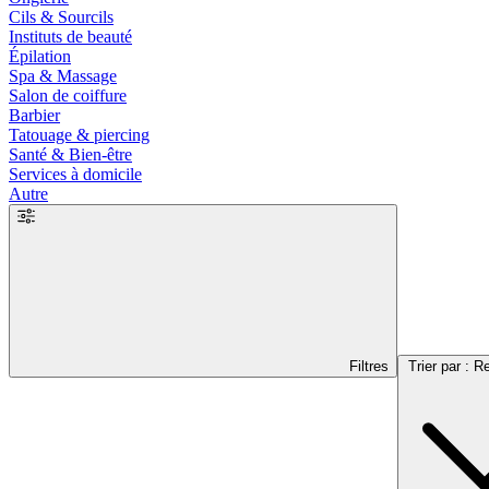
Cils & Sourcils
Instituts de beauté
Épilation
Spa & Massage
Salon de coiffure
Barbier
Tatouage & piercing
Santé & Bien-être
Services à domicile
Autre
Filtres