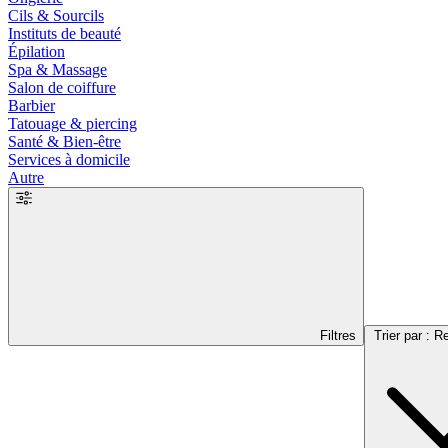
Cils & Sourcils
Instituts de beauté
Épilation
Spa & Massage
Salon de coiffure
Barbier
Tatouage & piercing
Santé & Bien-être
Services à domicile
Autre
Filtres