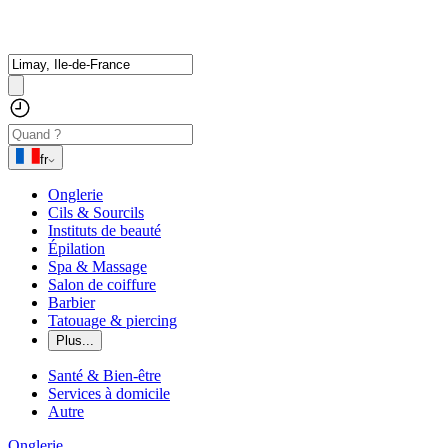
fr
Onglerie
Cils & Sourcils
Instituts de beauté
Épilation
Spa & Massage
Salon de coiffure
Barbier
Tatouage & piercing
Plus...
Santé & Bien-être
Services à domicile
Autre
Onglerie