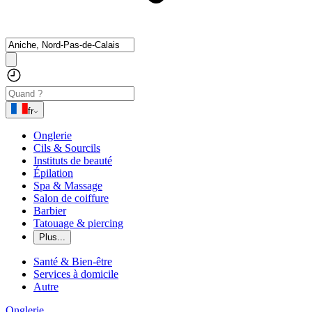
fr
Onglerie
Cils & Sourcils
Instituts de beauté
Épilation
Spa & Massage
Salon de coiffure
Barbier
Tatouage & piercing
Plus...
Santé & Bien-être
Services à domicile
Autre
Onglerie