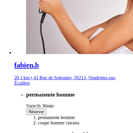
fabien.b
20,1 km • 43 Rue de Solesmes, 59213, Vendegies-sur-
Écaillon
permanente homme
Varie
1h 30min
Réserver
permanente homme
coupe homme ciseaux