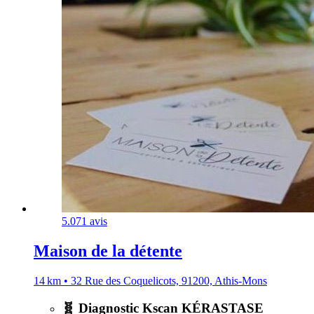
5.0
71 avis
Maison de la détente
14 km • 32 Rue des Coquelicots, 91200, Athis-Mons
🧬 Diagnostic Kscan KÉRASTASE