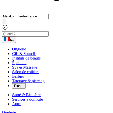
fr
Onglerie
Cils & Sourcils
Instituts de beauté
Épilation
Spa & Massage
Salon de coiffure
Barbier
Tatouage & piercing
Plus...
Santé & Bien-être
Services à domicile
Autre
Onglerie