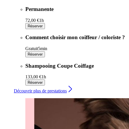
Permanente
72,00 €
1h
Réserver
Comment choisir mon coiffeur / coloriste ?
Gratuit
5min
Réserver
Shampooing Coupe Coiffage
133,00 €
1h
Réserver
Découvrir plus de prestations