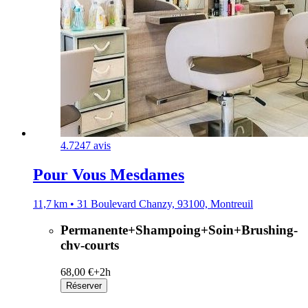
4.7
247 avis
Pour Vous Mesdames
11,7 km • 31 Boulevard Chanzy, 93100, Montreuil
Permanente+Shampoing+Soin+Brushing-
chv-courts
68,00 €+
2h
Réserver