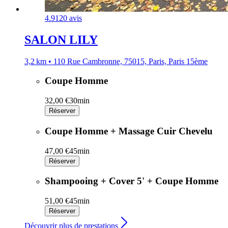
4.9
120 avis
SALON LILY
3,2 km • 110 Rue Cambronne, 75015, Paris, Paris 15ème
Coupe Homme
32,00 €
30min
Réserver
Coupe Homme + Massage Cuir Chevelu
47,00 €
45min
Réserver
Shampooing + Cover 5' + Coupe Homme
51,00 €
45min
Réserver
Découvrir plus de prestations