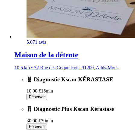
5.0
71 avis
Maison de la détente
10,5 km • 32 Rue des Coquelicots, 91200, Athis-Mons
🧬 Diagnostic Kscan KÉRASTASE
10,00 €
15min
Réserver
🧬 Diagnostic Plus Kscan Kérastase
30,00 €
30min
Réserver