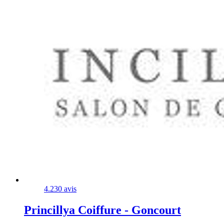
4.2
30 avis
Princillya Coiffure - Goncourt