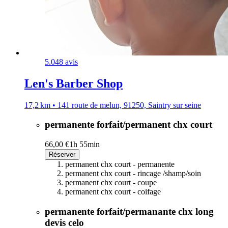
5.0
48 avis
Len's Barber Shop
17,2 km • 141 route de melun, 91250, Saintry sur seine
permanente forfait/permanent chx court
66,00 €
1h 55min
Réserver
permanent chx court - permanente
permanent chx court - rincage /shamp/soin
permanent chx court - coupe
permanent chx court - coifage
permanente forfait/permanante chx long
devis celo