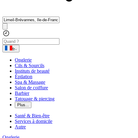
fr
Onglerie
Cils & Sourcils
Instituts de beauté
Épilation
Spa & Massage
Salon de coiffure
Barbier
Tatouage & piercing
Plus...
Santé & Bien-être
Services à domicile
Autre
Onglerie