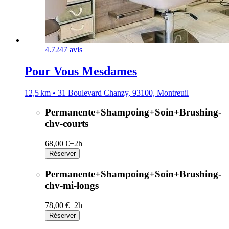
4.7
247 avis
Pour Vous Mesdames
12,5 km • 31 Boulevard Chanzy, 93100, Montreuil
Permanente+Shampoing+Soin+Brushing-
chv-courts
68,00 €+
2h
Réserver
Permanente+Shampoing+Soin+Brushing-
chv-mi-longs
78,00 €+
2h
Réserver