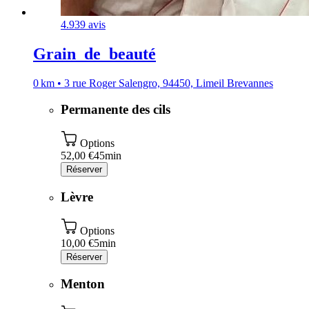
4.9
39 avis
Grain_de_beauté
0 km • 3 rue Roger Salengro, 94450, Limeil Brevannes
Permanente des cils
Options
52,00 €
45min
Réserver
Lèvre
Options
10,00 €
5min
Réserver
Menton