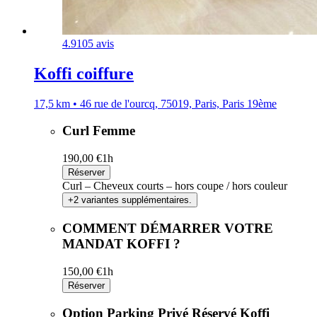
4.9
105 avis
Koffi coiffure
17,5 km • 46 rue de l'ourcq, 75019, Paris, Paris 19ème
Curl Femme
190,00 €
1h
Réserver
Curl – Cheveux courts – hors coupe / hors couleur
+2 variantes supplémentaires.
COMMENT DÉMARRER VOTRE
MANDAT KOFFI ?
150,00 €
1h
Réserver
Option Parking Privé Réservé Koffi