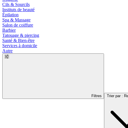
Cils & Sourcils
Instituts de beauté
Épilation
Spa & Massage
Salon de coiffure
Barbier
Tatouage & piercing
Santé & Bien-être
Services à domicile
Autre
Filtres