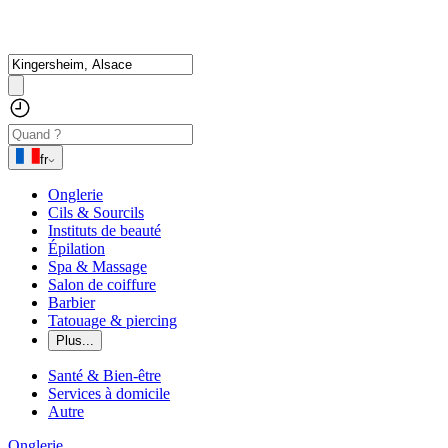
fr
Onglerie
Cils & Sourcils
Instituts de beauté
Épilation
Spa & Massage
Salon de coiffure
Barbier
Tatouage & piercing
Plus...
Santé & Bien-être
Services à domicile
Autre
Onglerie