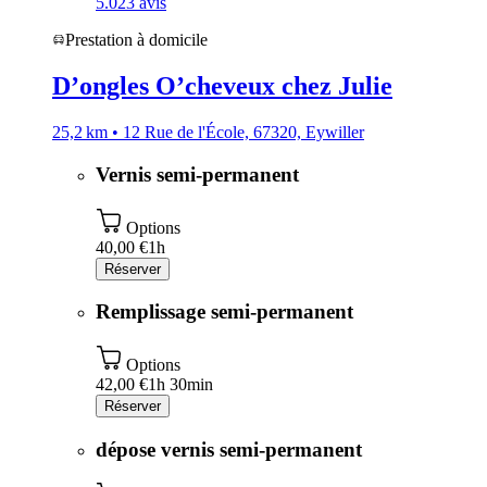
5.0
23 avis
Prestation à domicile
D’ongles O’cheveux chez Julie
25,2 km • 12 Rue de l'École, 67320, Eywiller
Vernis semi-permanent
Options
40,00 €
1h
Réserver
Remplissage semi-permanent
Options
42,00 €
1h 30min
Réserver
dépose vernis semi-permanent