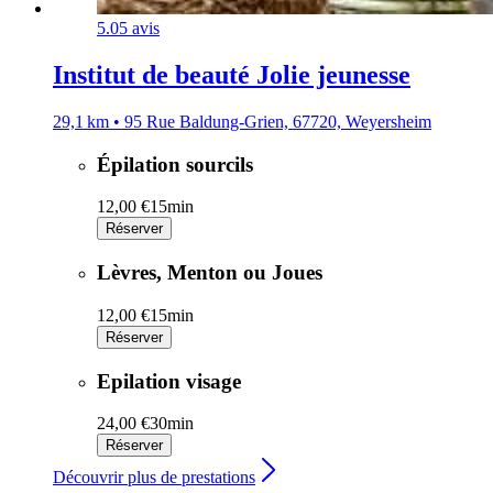
5.0
5 avis
Institut de beauté Jolie jeunesse
29,1 km • 95 Rue Baldung-Grien, 67720, Weyersheim
Épilation sourcils
12,00 €
15min
Réserver
Lèvres, Menton ou Joues
12,00 €
15min
Réserver
Epilation visage
24,00 €
30min
Réserver
Découvrir plus de prestations