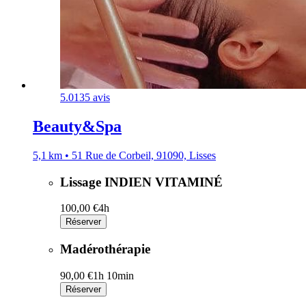
5.0
135 avis
Beauty&Spa
5,1 km • 51 Rue de Corbeil, 91090, Lisses
Lissage INDIEN VITAMINÉ
100,00 €
4h
Réserver
Madérothérapie
90,00 €
1h 10min
Réserver