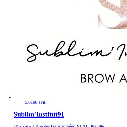
5.0
198 avis
Sublim'Institut91
10,7 km • 3 Rue des Germandrées, 91760, Itteville