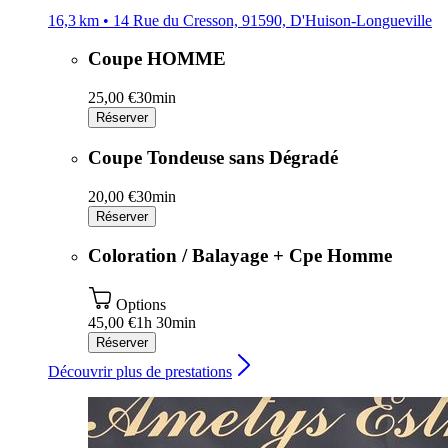
16,3 km • 14 Rue du Cresson, 91590, D'Huison-Longueville
Coupe HOMME
25,00 €
30min
Réserver
Coupe Tondeuse sans Dégradé
20,00 €
30min
Réserver
Coloration / Balayage + Cpe Homme
Options
45,00 €
1h 30min
Réserver
Découvrir plus de prestations