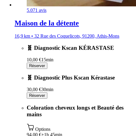
5.0
71 avis
Maison de la détente
16,9 km • 32 Rue des Coquelicots, 91200, Athis-Mons
🧬 Diagnostic Kscan KÉRASTASE
10,00 €
15min
Réserver
🧬 Diagnostic Plus Kscan Kérastase
30,00 €
30min
Réserver
Coloration cheveux longs et Beauté des
mains
Options
94,00 €+
1h 45min