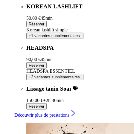
KOREAN LASHLIFT
50,00 €
45min
Réserver
Korean lashlift simple
+1 variantes supplémentaires.
HEADSPA
90,00 €
45min
Réserver
HEADSPA ESSENTIEL
+2 variantes supplémentaires.
Lissage tanin Soaï 💝
150,00 €+
2h 30min
Réserver
Découvrir plus de prestations