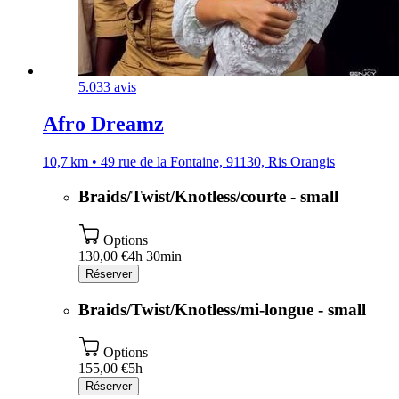
5.0
33 avis
Afro Dreamz
10,7 km • 49 rue de la Fontaine, 91130, Ris Orangis
Braids/Twist/Knotless/courte - small
Options
130,00 €
4h 30min
Réserver
Braids/Twist/Knotless/mi-longue - small
Options
155,00 €
5h
Réserver