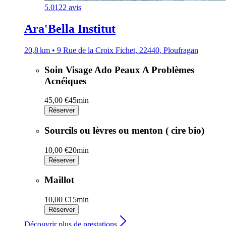
5.0
122 avis
Ara'Bella Institut
20,8 km • 9 Rue de la Croix Fichet, 22440, Ploufragan
Soin Visage Ado Peaux A Problèmes
Acnéiques
45,00 €
45min
Réserver
Sourcils ou lèvres ou menton ( cire bio)
10,00 €
20min
Réserver
Maillot
10,00 €
15min
Réserver
Découvrir plus de prestations