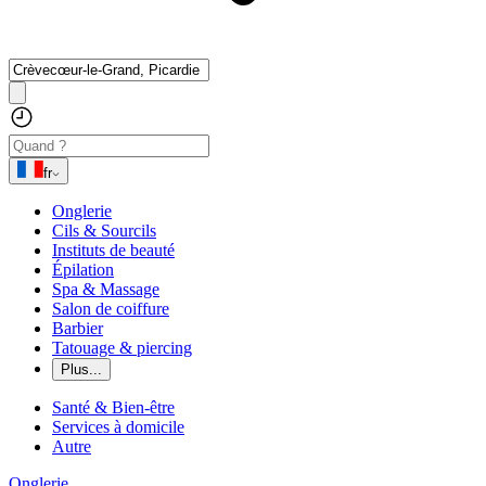
fr
Onglerie
Cils & Sourcils
Instituts de beauté
Épilation
Spa & Massage
Salon de coiffure
Barbier
Tatouage & piercing
Plus...
Santé & Bien-être
Services à domicile
Autre
Onglerie