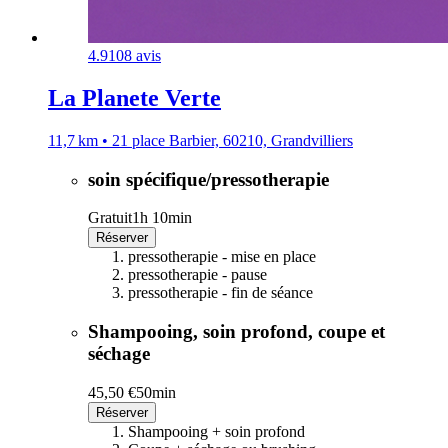
4.9
108 avis
La Planete Verte
11,7 km • 21 place Barbier, 60210, Grandvilliers
soin spécifique/pressotherapie
Gratuit
1h 10min
Réserver
pressotherapie - mise en place
pressotherapie - pause
pressotherapie - fin de séance
Shampooing, soin profond, coupe et
séchage
45,50 €
50min
Réserver
Shampooing + soin profond