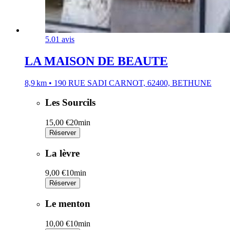
5.0
1 avis
LA MAISON DE BEAUTE
8,9 km • 190 RUE SADI CARNOT, 62400, BETHUNE
Les Sourcils
15,00 €
20min
Réserver
La lèvre
9,00 €
10min
Réserver
Le menton
10,00 €
10min