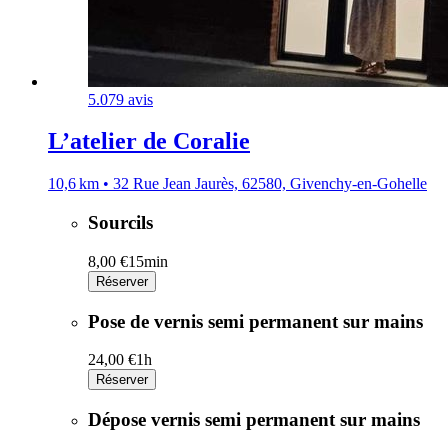
5.0
79 avis
L’atelier de Coralie
10,6 km • 32 Rue Jean Jaurès, 62580, Givenchy-en-Gohelle
Sourcils
8,00 €
15min
Réserver
Pose de vernis semi permanent sur mains
24,00 €
1h
Réserver
Dépose vernis semi permanent sur mains