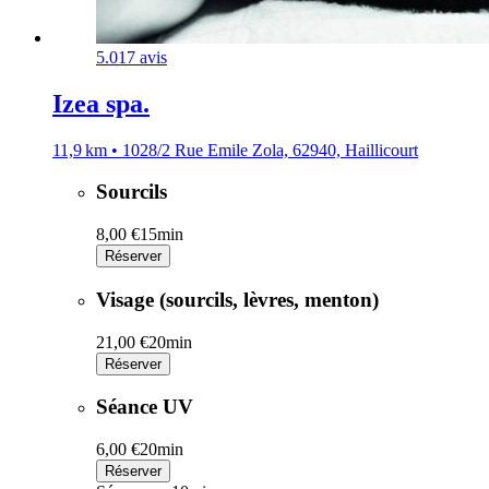
5.0
17 avis
Izea spa.
11,9 km • 1028/2 Rue Emile Zola, 62940, Haillicourt
Sourcils
8,00 €
15min
Réserver
Visage (sourcils, lèvres, menton)
21,00 €
20min
Réserver
Séance UV
6,00 €
20min
Réserver