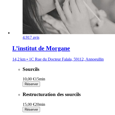
4.9
17 avis
L’institut de Morgane
14,2 km • 1C Rue du Docteur Falala, 59112, Annoeullin
Sourcils
10,00 €
15min
Réserver
Restructuration des sourcils
15,00 €
20min
Réserver