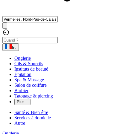
fr
Onglerie
Cils & Sourcils
Instituts de beauté
Épilation
Spa & Massage
Salon de coiffure
Barbier
Tatouage & piercing
Plus...
Santé & Bien-être
Services à domicile
Autre
Onglerie