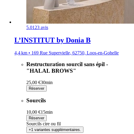
5.0
123 avis
L’INSTITUT by Donia B
4,4 km • 169 Rue Supervielle, 62750, Loos-en-Gohelle
Restructuration sourcil sans épil -
"HALAL BROWS"
25,00 €
30min
Réserver
Sourcils
10,00 €
15min
Réserver
Sourcils cire ou fil
+1 variantes supplémentaires.