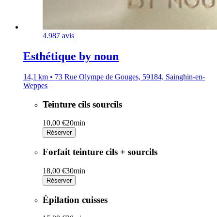
4.9
87 avis
Esthétique by noun
14,1 km • 73 Rue Olympe de Gouges, 59184, Sainghin-en-
Weppes
Teinture cils sourcils
10,00 €
20min
Réserver
Forfait teinture cils + sourcils
18,00 €
30min
Réserver
Épilation cuisses