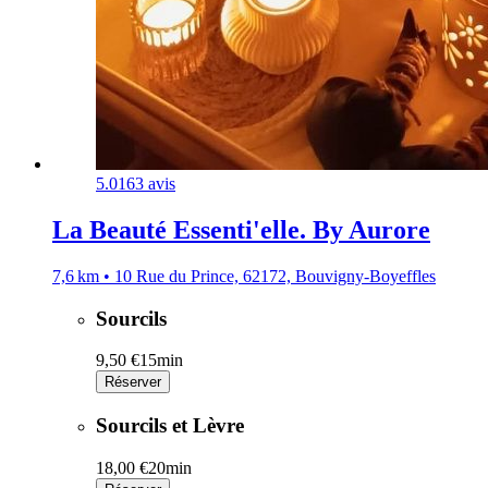
5.0
163 avis
La Beauté Essenti'elle. By Aurore
7,6 km • 10 Rue du Prince, 62172, Bouvigny-Boyeffles
Sourcils
9,50 €
15min
Réserver
Sourcils et Lèvre
18,00 €
20min