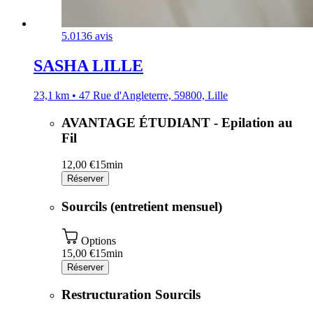
5.0
136 avis
SASHA LILLE
23,1 km • 47 Rue d'Angleterre, 59800, Lille
AVANTAGE ÉTUDIANT - Epilation au
Fil
12,00 €
15min
Réserver
Sourcils (entretient mensuel)
Options
15,00 €
15min
Réserver
Restructuration Sourcils