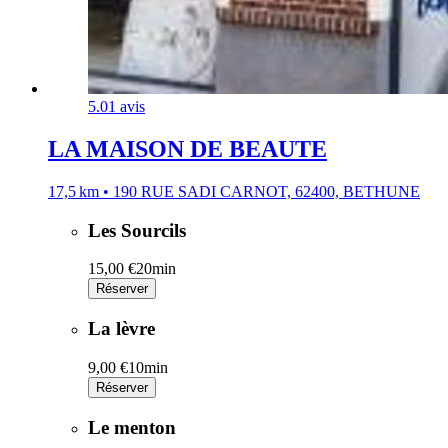
5.0
1 avis
LA MAISON DE BEAUTE
17,5 km • 190 RUE SADI CARNOT, 62400, BETHUNE
Les Sourcils
15,00 €
20min
Réserver
La lèvre
9,00 €
10min
Réserver
Le menton