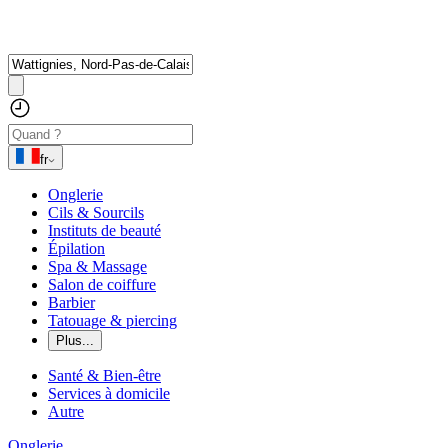
fr
Onglerie
Cils & Sourcils
Instituts de beauté
Épilation
Spa & Massage
Salon de coiffure
Barbier
Tatouage & piercing
Plus...
Santé & Bien-être
Services à domicile
Autre
Onglerie