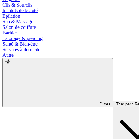
Cils & Sourcils
Instituts de beauté
Épilation
Spa & Massage
Salon de coiffure
Barbier
Tatouage & piercing
Santé & Bien-être
Services à domicile
Autre
Filtres