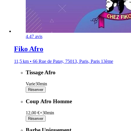
4.4
7 avis
Fiko Afro
11,5 km • 66 Rue de Patay, 75013, Paris, Paris 13ème
Tissage Afro
Varie
30min
Réserver
Coup Afro Homme
12,00 €+
30min
Réserver
Barbe Uniquement