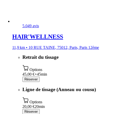
5.0
49 avis
HAIR'WELLNESS
11,9 km • 10 RUE TAINE, 75012, Paris, Paris 12ème
Retrait du tissage
Options
45,00 €+
45min
Réserver
Ligne de tissage (Anneau ou cousu)
Options
20,00 €
20min
Réserver