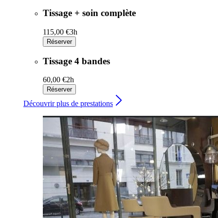
Tissage + soin complète
115,00 €
3h
Réserver
Tissage 4 bandes
60,00 €
2h
Réserver
Découvrir plus de prestations