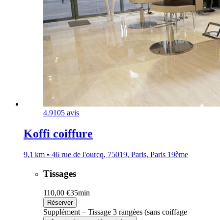
4.9
105 avis
Koffi coiffure
9,1 km • 46 rue de l'ourcq, 75019, Paris, Paris 19ème
Tissages
110,00 €
35min
Réserver
Supplément – Tissage 3 rangées (sans coiffage