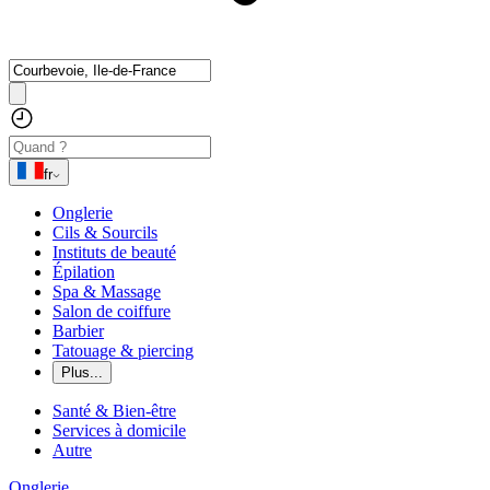
fr
Onglerie
Cils & Sourcils
Instituts de beauté
Épilation
Spa & Massage
Salon de coiffure
Barbier
Tatouage & piercing
Plus...
Santé & Bien-être
Services à domicile
Autre
Onglerie