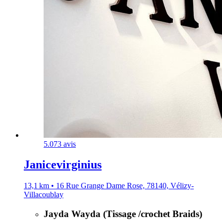
5.0
73 avis
Janicevirginius
13,1 km • 16 Rue Grange Dame Rose, 78140, Vélizy-
Villacoublay
Jayda Wayda (Tissage /crochet Braids)