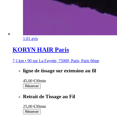
1.0
1 avis
KORYN HAIR Paris
7,1 km • 90 rue La Fayette, 75009, Paris, Paris 9ème
ligne de tissage sur extension au fil
45,00 €
30min
Réserver
Retrait de Tissage au Fil
25,00 €
30min
Réserver