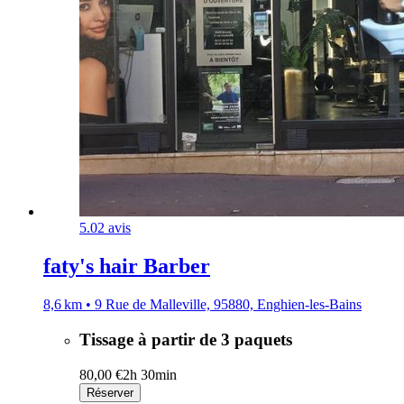
5.0
2 avis
faty's hair Barber
8,6 km • 9 Rue de Malleville, 95880, Enghien-les-Bains
Tissage à partir de 3 paquets
80,00 €
2h 30min
Réserver