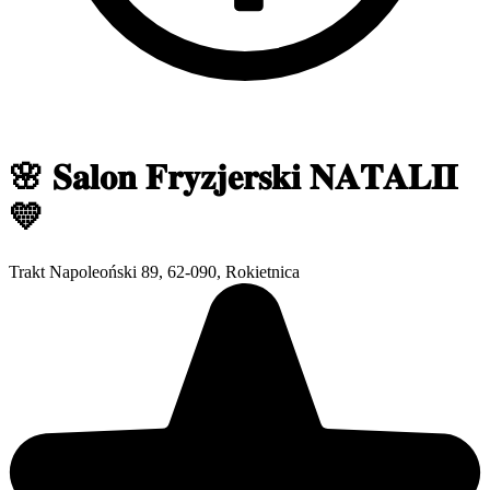
🌸 𝐒𝐚𝐥𝐨𝐧 𝐅𝐫𝐲𝐳𝐣𝐞𝐫𝐬𝐤𝐢 𝐍𝐀𝐓𝐀𝐋𝐈𝐈
💛
Trakt Napoleoński 89, 62-090, Rokietnica