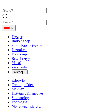
pl
Fryzjer
Barber shop
Salon Kosmetyczny
Paznokcie
Fizjoterapia
Brwi i rzęsy
Masaż
Zwierzaki
Więcej...
Zdrowie
Trening i Dieta
Makijaż
Instytucje finansowe
Stomatolog
Podologia
Medycyna estetyczna