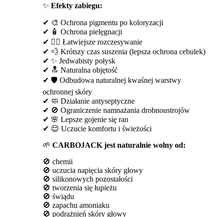
✨
Efekty zabiegu:
✔ 🎨 Ochrona pigmentu po koloryzacji
✔ 🧴 Ochrona pielęgnacji
✔ 💁‍♀️ Łatwiejsze rozczesywanie
✔ 💨 Krótszy czas suszenia (lepsza ochrona cebulek)
✔ ✨ Jedwabisty połysk
✔ 🔝 Naturalna objętość
✔ 🛡️ Odbudowa naturalnej kwaśnej warstwy
ochronnej skóry
✔ 🧼 Działanie antyseptyczne
✔ 🚫 Ograniczenie namnażania drobnoustrojów
✔ 🌸 Lepsze gojenie się ran
✔ 😌 Uczucie komfortu i świeżości
🌱
CARBOJACK jest naturalnie wolny od:
🚫 chemii
🚫 uczucia napięcia skóry głowy
🚫 silikonowych pozostałości
🚫 tworzenia się łupieżu
🚫 świądu
🚫 zapachu amoniaku
🚫 podrażnień skóry głowy