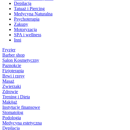
Depilacja
Tatuaż i Piercing
Medycyna Naturalna
Psychoterapia
Zakupy
Motoryzacja
SPA i wellness
Inni
Fryzjer
Barber shop
Salon Kosmetyczny
Paznokcie
Fizjoterapia
Brwi i rzęsy
Masaż
Zwierzaki
Zdrowie
Trening i Dieta
Makijaż
Instytucje finansowe
Stomatolog
Podologia
Medycyna estetyczna
Depilacja