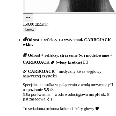
150,00 zł
55min
Umów
🌈Odrost + refleksy +strzyż.+mod. CARBOJACK
wł.kr.
🌈 Odrost + refleksy, strzyżenie ✂️ i modelowanie +
CARBOJACK 🌿 (włosy krótkie) 💇‍♀️
🌿
CARBOJACK –
medyczny kwas węglowy
najwyższej czystości
Specjalna kapsułka w połączeniu z wodą utrzymuje pH
na poziomie
5,5
⚖️
(Dla porównania – woda wodociągowa ma pH ok. 8 –
jest zasadowa 💧)
To świadoma ochrona koloru i skóry głowy 🛡️