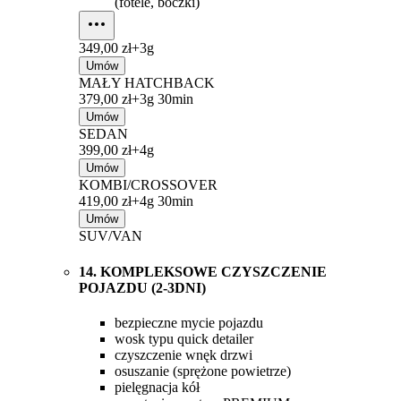
(fotele, boczki)
349,00 zł+
3g
Umów
MAŁY HATCHBACK
379,00 zł+
3g 30min
Umów
SEDAN
399,00 zł+
4g
Umów
KOMBI/CROSSOVER
419,00 zł+
4g 30min
Umów
SUV/VAN
14. KOMPLEKSOWE CZYSZCZENIE
POJAZDU (2-3DNI)
bezpieczne mycie pojazdu
wosk typu quick detailer
czyszczenie wnęk drzwi
osuszanie (sprężone powietrze)
pielęgnacja kół