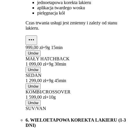
jednoetapowa korekta lakieru
aplikacja twardego wosku
pielęgnacja kół
Czas trwania usługi jest zmienny i zależy od stanu
lakieru.
999,00 zł+
9g 15min
Umów
MAŁY HATCHBACK
1 099,00 zł+
9g 30min
Umów
SEDAN
1 299,00 zł+
9g 45min
Umów
KOMBI/CROSSOVER
1 599,00 zł+
10g
Umów
SUV/VAN
6. WIELOETAPOWA KOREKTA LAKIERU (1-3
DNI)