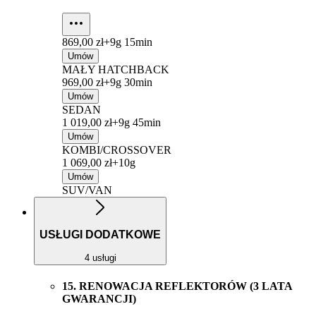
869,00 zł+
9g 15min
Umów
MAŁY HATCHBACK
969,00 zł+
9g 30min
Umów
SEDAN
1 019,00 zł+
9g 45min
Umów
KOMBI/CROSSOVER
1 069,00 zł+
10g
Umów
SUV/VAN
USŁUGI DODATKOWE
4 usługi
15. RENOWACJA REFLEKTORÓW (3 LATA
GWARANCJI)