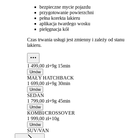
bezpieczne mycie pojazdu
przygotowanie powierzchni
pełna korekta lakieru
aplikacja twardego wosku
pielęgnacja kół
Czas trwania usługi jest zmienny i zależy od stanu
lakieru.
1 499,00 zł+
9g 15min
Umów
MAŁY HATCHBACK
1 699,00 zł+
9g 30min
Umów
SEDAN
1 799,00 zł+
9g 45min
Umów
KOMBI/CROSSOVER
1 999,00 zł+
10g
Umów
SUV/VAN