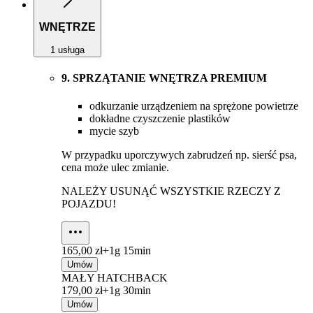
WNĘTRZE
1 usługa
9. SPRZĄTANIE WNĘTRZA PREMIUM
odkurzanie urządzeniem na sprężone powietrze
dokładne czyszczenie plastików
mycie szyb
W przypadku uporczywych zabrudzeń np. sierść psa,
cena może ulec zmianie.
NALEŻY USUNĄĆ WSZYSTKIE RZECZY Z
POJAZDU!
165,00 zł+
1g 15min
Umów
MAŁY HATCHBACK
179,00 zł+
1g 30min
Umów