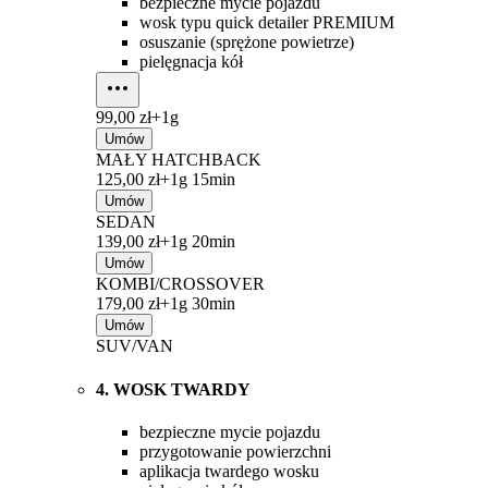
bezpieczne mycie pojazdu
wosk typu quick detailer PREMIUM
osuszanie (sprężone powietrze)
pielęgnacja kół
99,00 zł+
1g
Umów
MAŁY HATCHBACK
125,00 zł+
1g 15min
Umów
SEDAN
139,00 zł+
1g 20min
Umów
KOMBI/CROSSOVER
179,00 zł+
1g 30min
Umów
SUV/VAN
4. WOSK TWARDY
bezpieczne mycie pojazdu
przygotowanie powierzchni
aplikacja twardego wosku