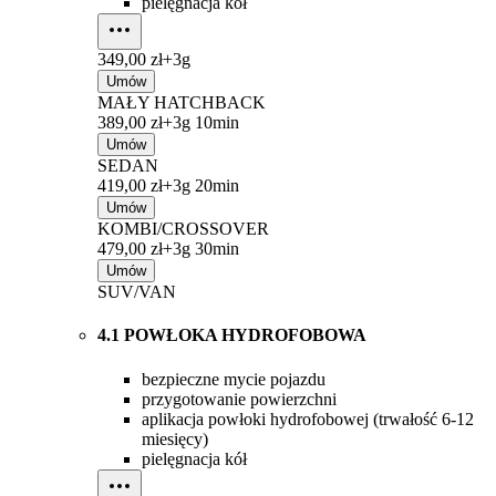
pielęgnacja kół
349,00 zł+
3g
Umów
MAŁY HATCHBACK
389,00 zł+
3g 10min
Umów
SEDAN
419,00 zł+
3g 20min
Umów
KOMBI/CROSSOVER
479,00 zł+
3g 30min
Umów
SUV/VAN
4.1 POWŁOKA HYDROFOBOWA
bezpieczne mycie pojazdu
przygotowanie powierzchni
aplikacja powłoki hydrofobowej (trwałość 6-12
miesięcy)
pielęgnacja kół