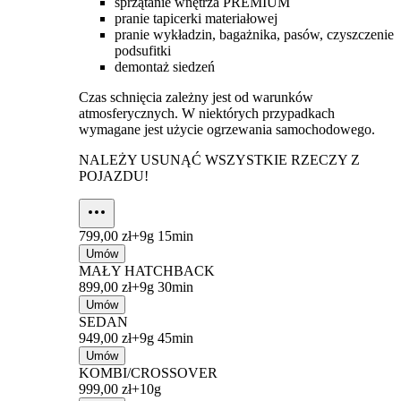
sprzątanie wnętrza PREMIUM
pranie tapicerki materiałowej
pranie wykładzin, bagażnika, pasów, czyszczenie
podsufitki
demontaż siedzeń
Czas schnięcia zależny jest od warunków
atmosferycznych. W niektórych przypadkach
wymagane jest użycie ogrzewania samochodowego.
NALEŻY USUNĄĆ WSZYSTKIE RZECZY Z
POJAZDU!
799,00 zł+
9g 15min
Umów
MAŁY HATCHBACK
899,00 zł+
9g 30min
Umów
SEDAN
949,00 zł+
9g 45min
Umów
KOMBI/CROSSOVER
999,00 zł+
10g