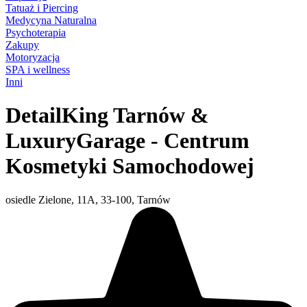
Tatuaż i Piercing
Medycyna Naturalna
Psychoterapia
Zakupy
Motoryzacja
SPA i wellness
Inni
DetailKing Tarnów &
LuxuryGarage - Centrum
Kosmetyki Samochodowej
osiedle Zielone, 11A, 33-100, Tarnów