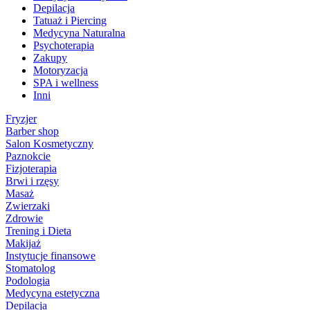
Depilacja
Tatuaż i Piercing
Medycyna Naturalna
Psychoterapia
Zakupy
Motoryzacja
SPA i wellness
Inni
Fryzjer
Barber shop
Salon Kosmetyczny
Paznokcie
Fizjoterapia
Brwi i rzęsy
Masaż
Zwierzaki
Zdrowie
Trening i Dieta
Makijaż
Instytucje finansowe
Stomatolog
Podologia
Medycyna estetyczna
Depilacja