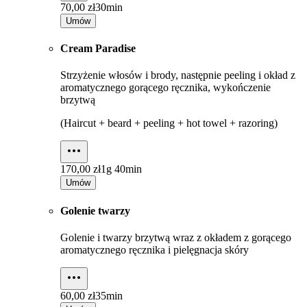
70,00 zł
30min
Umów
Cream Paradise
Strzyżenie włosów i brody, następnie peeling i okład z
aromatycznego gorącego ręcznika, wykończenie
brzytwą
(Haircut + beard + peeling + hot towel + razoring)
170,00 zł
1g 40min
Umów
Golenie twarzy
Golenie i twarzy brzytwą wraz z okładem z gorącego
aromatycznego ręcznika i pielęgnacja skóry
60,00 zł
35min