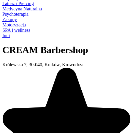
Tatuaż i Piercing
Medycyna Naturalna
Psychoterapia
Zakupy
Motoryzacja
SPA i wellness
Inni
CREAM Barbershop
Królewska 7, 30-040, Kraków, Krowodrza