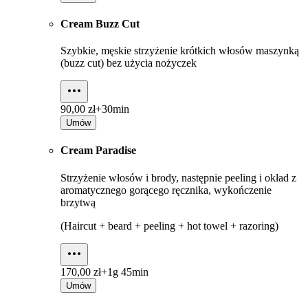
Cream Buzz Cut
Szybkie, męskie strzyżenie krótkich włosów maszynką
(buzz cut) bez użycia nożyczek
90,00 zł+
30min
Umów
Cream Paradise
Strzyżenie włosów i brody, następnie peeling i okład z
aromatycznego gorącego ręcznika, wykończenie
brzytwą
(Haircut + beard + peeling + hot towel + razoring)
170,00 zł+
1g 45min
Umów