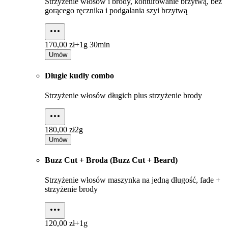
Strzyżenie włosów i brody, konturowanie brzytwą, bez
gorącego ręcznika i podgalania szyi brzytwą
170,00 zł+
1g 30min
Umów
Długie kudły combo
Strzyżenie włosów długich plus strzyżenie brody
180,00 zł
2g
Umów
Buzz Cut + Broda (Buzz Cut + Beard)
Strzyżenie włosów maszynka na jedną długość, fade +
strzyżenie brody
120,00 zł+
1g