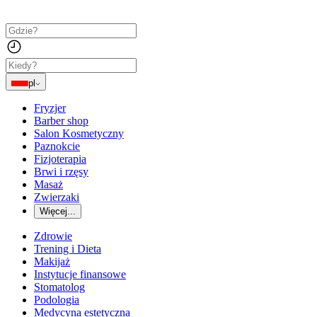
pl
Fryzjer
Barber shop
Salon Kosmetyczny
Paznokcie
Fizjoterapia
Brwi i rzęsy
Masaż
Zwierzaki
Więcej...
Zdrowie
Trening i Dieta
Makijaż
Instytucje finansowe
Stomatolog
Podologia
Medycyna estetyczna