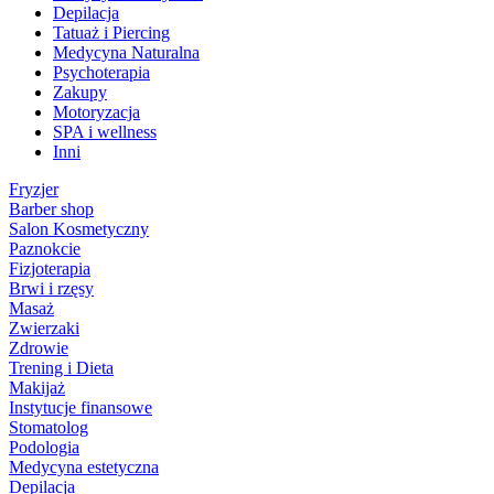
Depilacja
Tatuaż i Piercing
Medycyna Naturalna
Psychoterapia
Zakupy
Motoryzacja
SPA i wellness
Inni
Fryzjer
Barber shop
Salon Kosmetyczny
Paznokcie
Fizjoterapia
Brwi i rzęsy
Masaż
Zwierzaki
Zdrowie
Trening i Dieta
Makijaż
Instytucje finansowe
Stomatolog
Podologia
Medycyna estetyczna
Depilacja