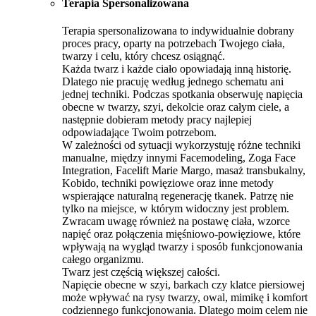
Terapia Spersonalizowana
Terapia spersonalizowana to indywidualnie dobrany
proces pracy, oparty na potrzebach Twojego ciała,
twarzy i celu, który chcesz osiągnąć.
Każda twarz i każde ciało opowiadają inną historię.
Dlatego nie pracuję według jednego schematu ani
jednej techniki. Podczas spotkania obserwuję napięcia
obecne w twarzy, szyi, dekolcie oraz całym ciele, a
następnie dobieram metody pracy najlepiej
odpowiadające Twoim potrzebom.
W zależności od sytuacji wykorzystuję różne techniki
manualne, między innymi Facemodeling, Zoga Face
Integration, Facelift Marie Margo, masaż transbukalny,
Kobido, techniki powięziowe oraz inne metody
wspierające naturalną regenerację tkanek. Patrzę nie
tylko na miejsce, w którym widoczny jest problem.
Zwracam uwagę również na postawę ciała, wzorce
napięć oraz połączenia mięśniowo-powięziowe, które
wpływają na wygląd twarzy i sposób funkcjonowania
całego organizmu.
Twarz jest częścią większej całości.
Napięcie obecne w szyi, barkach czy klatce piersiowej
może wpływać na rysy twarzy, owal, mimikę i komfort
codziennego funkcjonowania. Dlatego moim celem nie