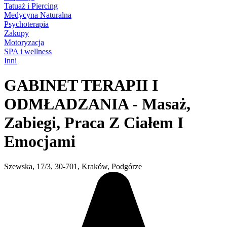
Tatuaż i Piercing
Medycyna Naturalna
Psychoterapia
Zakupy
Motoryzacja
SPA i wellness
Inni
GABINET TERAPII I
ODMŁADZANIA - Masaż,
Zabiegi, Praca Z Ciałem I
Emocjami
Szewska, 17/3, 30-701, Kraków, Podgórze