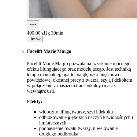
400,00 zł
1g 30min
Umów
Facelift Marie Margo
Facelift Marie Margo pozwala na uzyskanie mocnego
efektu liftingujacego oraz modelujacego. Jest techniką
terapii manualnej, opartej na głęboko mięśniowo
powięziowej okostnej pracy z twarzą, szyją i dekoltem
w połączeniu z masażem transbukalny (masaż
wewnątrz ust).
Efekty:
widoczny lifting twarzy, szyi i dekoltu
odblokowanie głębokich naczyń krwionośnych i
limfatycznych
podniesienie owalu twarzy, niwelowanie
drugiego podbródka