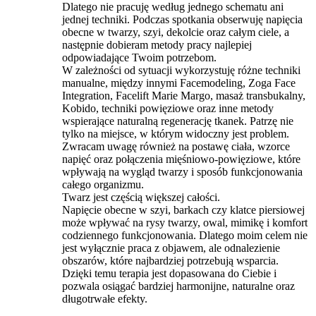
Dlatego nie pracuję według jednego schematu ani
jednej techniki. Podczas spotkania obserwuję napięcia
obecne w twarzy, szyi, dekolcie oraz całym ciele, a
następnie dobieram metody pracy najlepiej
odpowiadające Twoim potrzebom.
W zależności od sytuacji wykorzystuję różne techniki
manualne, między innymi Facemodeling, Zoga Face
Integration, Facelift Marie Margo, masaż transbukalny,
Kobido, techniki powięziowe oraz inne metody
wspierające naturalną regenerację tkanek. Patrzę nie
tylko na miejsce, w którym widoczny jest problem.
Zwracam uwagę również na postawę ciała, wzorce
napięć oraz połączenia mięśniowo-powięziowe, które
wpływają na wygląd twarzy i sposób funkcjonowania
całego organizmu.
Twarz jest częścią większej całości.
Napięcie obecne w szyi, barkach czy klatce piersiowej
może wpływać na rysy twarzy, owal, mimikę i komfort
codziennego funkcjonowania. Dlatego moim celem nie
jest wyłącznie praca z objawem, ale odnalezienie
obszarów, które najbardziej potrzebują wsparcia.
Dzięki temu terapia jest dopasowana do Ciebie i
pozwala osiągać bardziej harmonijne, naturalne oraz
długotrwałe efekty.