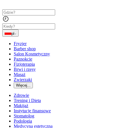
pl
Fryzjer
Barber shop
Salon Kosmetyczny
Paznokcie
Fizjoterapia
Brwi i rzęsy
Masaż
Zwierzaki
Więcej...
Zdrowie
Trening i Dieta
Makijaż
Instytucje finansowe
Stomatolog
Podologia
Medycyna estetyczna