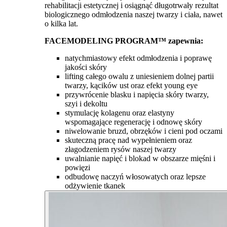
rehabilitacji estetycznej i osiągnąć długotrwały rezultat
biologicznego odmłodzenia naszej twarzy i ciała, nawet
o kilka lat.
FACEMODELING PROGRAM™ zapewnia:
natychmiastowy efekt odmłodzenia i poprawę
jakości skóry
lifting całego owalu z uniesieniem dolnej partii
twarzy, kącików ust oraz efekt young eye
przywrócenie blasku i napięcia skóry twarzy,
szyi i dekoltu
stymulację kolagenu oraz elastyny
wspomagające regenerację i odnowę skóry
niwelowanie bruzd, obrzęków i cieni pod oczami
skuteczną pracę nad wypełnieniem oraz
złagodzeniem rysów naszej twarzy
uwalnianie napięć i blokad w obszarze mięśni i
powięzi
odbudowę naczyń włosowatych oraz lepsze
odżywienie tkanek