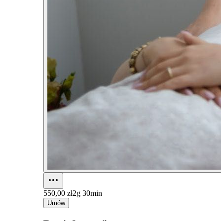
550,00 zł
2g 30min
Umów