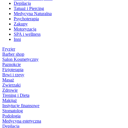
Depilacja
Tatuaż i Piercing
Medycyna Naturalna
Psychoterapia
Zakupy
Motoryzacja
SPA i wellness
Inni
Fryzjer
Barber shop
Salon Kosmetyczny
Paznokcie
Fizjoterapia
Brwi i rzęsy
Masaż
Zwierzaki
Zdrowie
Trening i Dieta
Makijaż
Instytucje finansowe
Stomatolog
Podologia
Medycyna estetyczna
Depilacja