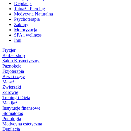
Depilacja
Tatuaż i Piercing
Medycyna Naturalna
Psychoterapia
Zakupy
Motoryzacja
SPA i wellness
Inni
Fryzjer
Barber shop
Salon Kosmetyczny
Paznokcie
Fizjoterapia
Brwi i rzęsy
Masaż
Zwierzaki
Zdrowie
Trening i Dieta
Makijaż
Instytucje finansowe
Stomatolog
Podologia
Medycyna estetyczna
Depilacja