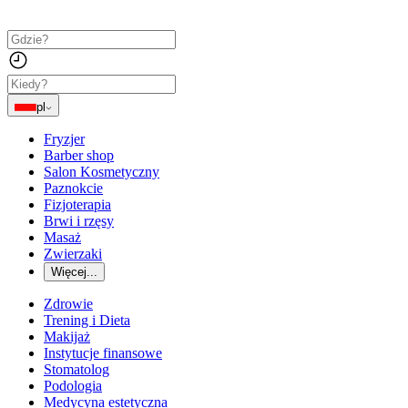
pl
Fryzjer
Barber shop
Salon Kosmetyczny
Paznokcie
Fizjoterapia
Brwi i rzęsy
Masaż
Zwierzaki
Więcej...
Zdrowie
Trening i Dieta
Makijaż
Instytucje finansowe
Stomatolog
Podologia
Medycyna estetyczna